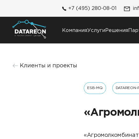
+7 (495) 280-08-01
in
Компания
Услуги
Решения
Пар
Компания
Решения
Клиенты и проекты
О компании
DATAREON Platform
Карьера
DATAREON ESB
Контакты
ESB-MQ
DATAREON-
Клиенты и проекты
«Агромол
«Агромолкомбинат 