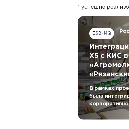
1 успешно реализ
Ро
ESB-MQ
Интеграц
X5 с КИС в
«Агромол
«Рязански
В рамках про
была интегри
корпоративно
системой при
шины данных