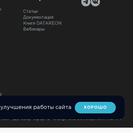
к
Статьи
Документация
Книги DATAREON
Вебинары
N
 улучшения работы сайта
ХОРОШО
нных
Договор-оферта
Design and Development INSAIM