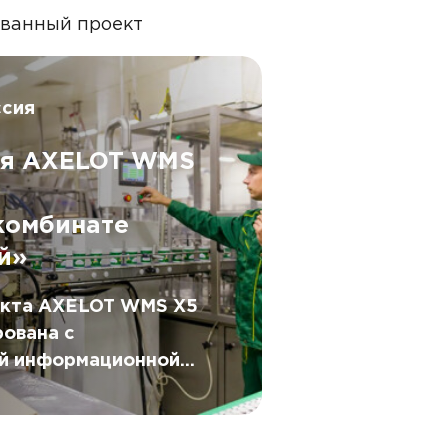
ованный проект
ссия
ия AXELOT WMS
комбинате
й»
екта AXELOT WMS X5
рована с
й информационной
 помощи сервисной
 DATAREON ESB.