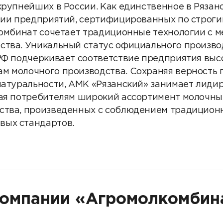
Партнеры
крупнейших в России. Как единственное в Рязан
ссии предприятий, сертифицированных по строг
Партнерство с
 комбинат сочетает традиционные технологии с
DATAREON
ства. Уникальный статус официального произво
Партнеры DATAREO
 РФ подчеркивает соответствие предприятия вы
м молочного производства. Сохраняя верность
 натуральности, АМК «Рязанский» занимает лид
гая потребителям широкий ассортимент молочны
ства, произведенных с соблюдением традицион
вых стандартов.
омпании «Агромолкомбин