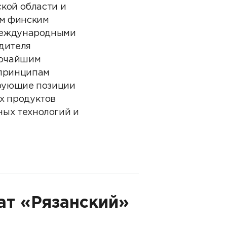
ской области и
им финским
 международными
дителя
N
сочайшим
 принципам
ирующие позиции
х продуктов
ных технологий и
ат «Рязанский»