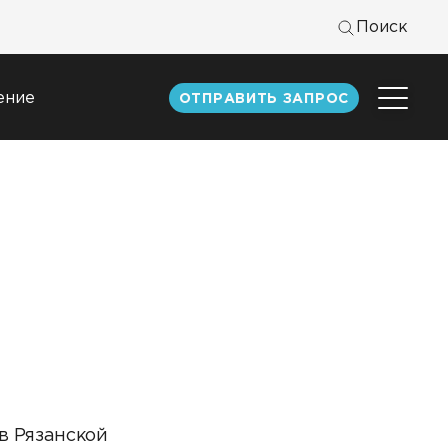
Поиск
ение
ОТПРАВИТЬ ЗАПРОС
Центр
экспертизы
к
Статьи
Документация
Книги DATAREON
Вебинары
в Рязанской