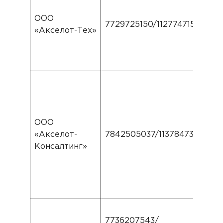
ООО
7729725150/1127747159165
«Акселот-Тех»
ООО
«Акселот-
7842505037/1137847375962
Консалтинг»
7736207543/