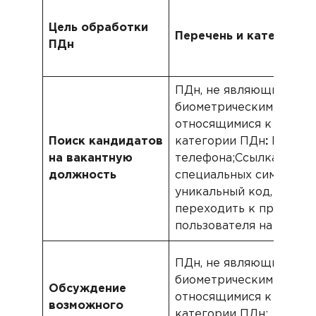
Цель обработки
Перечень и категории
ПДн
ПДн, не являющиеся
биометрическими, не
относящимися к специ
Поиск кандидатов
категории ПДн
:
Имя;Em
на вакантную
телефона;Ссылка на ре
должность
специальных символов;
уникальный код, позв
переходить к просмот
пользователя на друго
ПДн, не являющиеся
биометрическими, не
Обсуждение
относящимися к специ
возможного
категории ПДн: Фамили