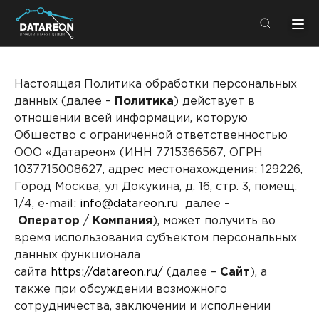
+7 (495) 280-08-01
info@datareon.ru
Настоящая Политика обработки персональных
данных (далее –
Политика
) действует в
отношении всей информации, которую
Компания
Центр экспертизы
Общество с ограниченной ответственностью
Услуги
ООО «Датареон» (ИНН 7715366567, ОГРН
Пресс-центр
1037715008627, адрес местонахождения: 129226,
Решения
Импортозамещение
Город Москва, ул Докукина, д. 16, стр. 3, помещ.
Партнеры
1/4, e-mail:
info@datareon.ru
далее –
Оператор
/
Компания
), может получить во
Компания
время использования субъектом персональных
данных функционала
О компании
Решения
сайта
https://datareon.ru/
(далее –
Сайт
), а
также при обсуждении возможного
Карьера
DATAREON Platform
сотрудничества, заключении и исполнении
Пресс-центр