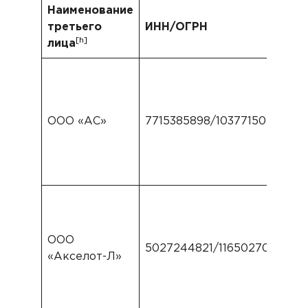
Наименование
третьего
ИНН/ОГРН
[h]
лица
ООО «АС»
7715385898/1037715055950
ООО
5027244821/1165027058943
«Акселот-Л»