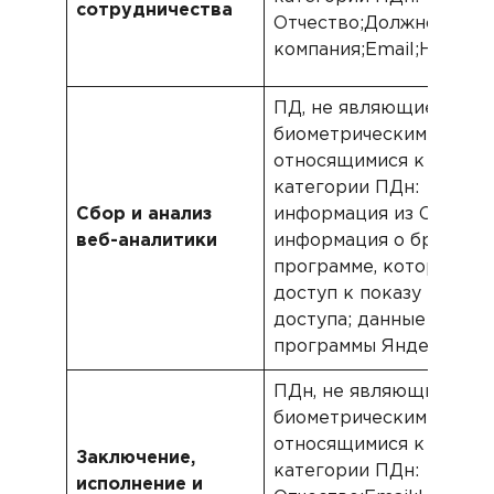
сотрудничества
Отчество;Должность;Н
компания;Email;Номер 
ПД, не являющиеся
биометрическими, не
относящимися к специ
категории ПДн: IP адре
Сбор и анализ
информация из Cookies;
веб-аналитики
информация о браузере
программе, которая ос
доступ к показу реклам
доступа; данные метри
программы Яндекс.Мет
ПДн, не являющиеся
биометрическими, не
относящимися к специ
Заключение,
категории ПДн: Фамили
исполнение и