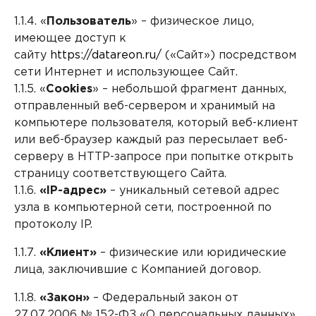
1.1.4. «
Пользователь
» – физическое лицо,
имеющее доступ к
сайту
https://datareon.ru/
(«Сайт») посредством
сети Интернет и использующее Сайт.
1.1.5. «
Cookies
» – небольшой фрагмент данных,
отправленный веб-сервером и хранимый на
компьютере пользователя, который веб-клиент
или веб-браузер каждый раз пересылает веб-
серверу в HTTP-запросе при попытке открыть
страницу соответствующего Сайта.
1.1.6.
«IP-адрес»
– уникальный сетевой адрес
узла в компьютерной сети, построенной по
протоколу IP.
1.1.7.
«Клиент»
– физические или юридические
лица, заключившие с Компанией договор.
1.1.8.
«Закон»
– Федеральный закон от
27.07.2006 № 152-ФЗ «О персональных данных».