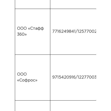
ООО «Стафф
7716249841/1257700220491
360»
ООО
9715420916/1227700333717
«Софрос»