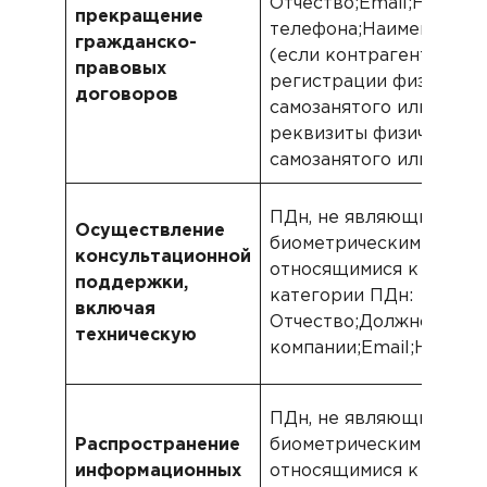
Отчество;Email;Номер
прекращение
телефона;Наименовани
гражданско-
(если контрагент юр. 
правовых
регистрации физическо
договоров
самозанятого или ИП;Б
реквизиты физического
самозанятого или ИП.
ПДн, не являющиеся
Осуществление
биометрическими, не
консультационной
относящимися к специ
поддержки,
категории ПДн: Фамили
включая
Отчество;Должность;Н
техническую
компании;Email;Номер 
ПДн, не являющиеся
Распространение
биометрическими, не
информационных
относящимися к специ