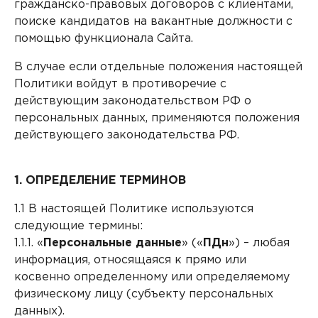
гражданско-правовых договоров с клиентами,
Контакты
DATAREON ESB
поиске кандидатов на вакантные должности с
Новости
Услуги
помощью функционала Сайта.
Клиенты и проекты
Анонсы мероприятий
В случае если отдельные положения настоящей
Образовательный марафон: ваш рывок к новым
Партнеры
Политики войдут в противоречие с
знаниям
СМИ о нас
действующим законодательством РФ о
Партнерство с DATAREON
Центр экспертизы
персональных данных, применяются положения
Учебные курсы DATAREON
действующего законодательства РФ.
Партнеры DATAREON
Техническая поддержка
Статьи
1. ОПРЕДЕЛЕНИЕ ТЕРМИНОВ
Сертификация
Документация
1.1 В настоящей Политике используются
Старт с Вендором
Книги DATAREON
следующие термины:
1.1.1. «
Персональные данные
» («
ПДн
») – любая
Вебинары
информация, относящаяся к прямо или
косвенно определенному или определяемому
физическому лицу (субъекту персональных
данных).