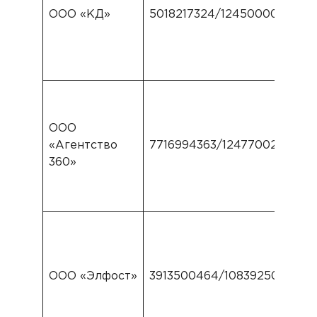
ООО «КД»
5018217324/1245000032309
ООО
«Агентство
7716994363/1247700230854
360»
ООО «Элфост»
3913500464/1083925031948