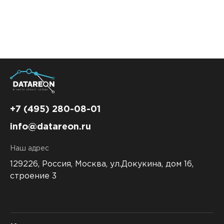
Контакты
DATAREON ESB
Новости
Услуги
Клиенты и проекты
Анонсы мероприятий
Образовательный марафон: ваш рывок к новым
Партнеры
знаниям
СМИ о нас
Партнерство с DATAREON
Центр экспертизы
Учебные курсы DATAREON
Партнеры DATAREON
Техническая поддержка
Статьи
+7 (495) 280-08-01
info@datareon.ru
Сертификация
Документация
Наш адрес
Старт с Вендором
Книги DATAREON
129226, Россия,
Москва, ул.Докукина, дом 16,
Вебинары
строение 3