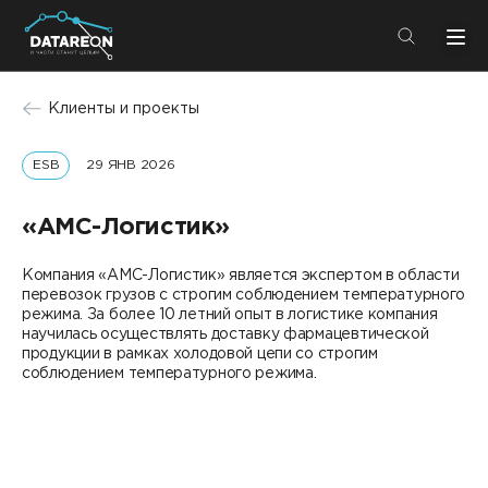
+7 (495) 280-08-01
Клиенты и проекты
info@datareon.ru
ESB
29 ЯНВ 2026
Компания
Центр экспертизы
Услуги
«АМС-Логистик»
Пресс-центр
Решения
Компания «АМС-Логистик» является экспертом в области
Импортозамещение
перевозок грузов с строгим соблюдением температурного
Партнеры
режима. За более 10 летний опыт в логистике компания
научилась осуществлять доставку фармацевтической
Компания
продукции в рамках холодовой цепи со строгим
соблюдением температурного режима.
О компании
Решения
Карьера
DATAREON Platform
Пресс-центр