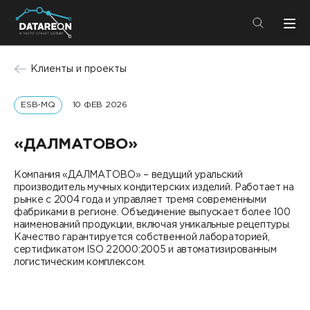
+7 (495) 280-08-01
Клиенты и проекты
info@datareon.ru
ESB-MQ
10 ФЕВ 2026
Компания
Центр экспертизы
Услуги
«ДАЛМАТОВО»
Пресс-центр
Решения
Компания «ДАЛМАТОВО» – ведущий уральский
Импортозамещение
производитель мучных кондитерских изделий. Работает на
Партнеры
рынке с 2004 года и управляет тремя современными
фабриками в регионе. Объединение выпускает более 100
Компания
наименований продукции, включая уникальные рецептуры.
Качество гарантируется собственной лабораторией,
сертификатом ISO 22000:2005 и автоматизированным
О компании
Решения
логистическим комплексом.
Карьера
DATAREON Platform
Пресс-центр