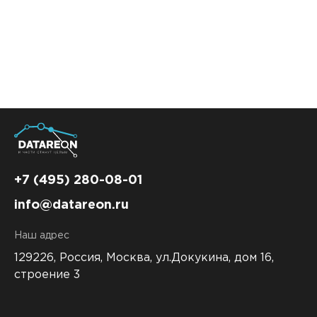
Контакты
DATAREON ESB
Новости
Услуги
Клиенты и проекты
Анонсы мероприятий
Образовательный марафон: ваш рывок к новым
Партнеры
знаниям
СМИ о нас
Партнерство с DATAREON
Центр экспертизы
Учебные курсы DATAREON
Партнеры DATAREON
Техническая поддержка
Статьи
+7 (495) 280-08-01
Сертификация
Документация
info@datareon.ru
Старт с Вендором
Книги DATAREON
Наш адрес
Вебинары
129226, Россия,
Москва, ул.Докукина, дом 16,
строение 3