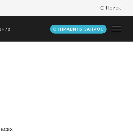
Поиск
ение
ОТПРАВИТЬ ЗАПРОС
Центр
экспертизы
к
Статьи
Документация
Книги DATAREON
Вебинары
 всех