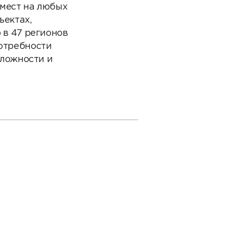
мест на любых
ъектах,
 в 47 регионов
отребности
N
сложности и
»