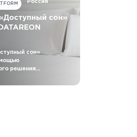
Россия
ATFORM
«Доступный сон»
 DATAREON
ступный сон»
омощью
ого решения
tform обмен данными
корпоративной
ой системой.