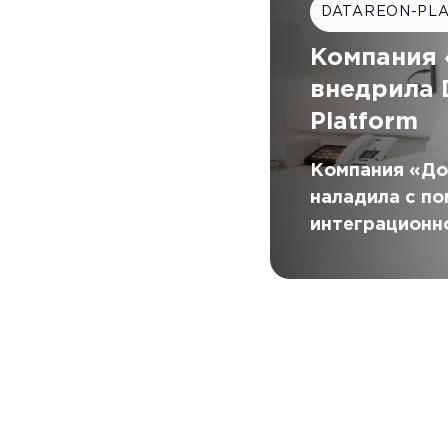
DATAREON-PL
Компания 
внедрила
Platform
Компания «До
наладила с п
интеграционн
DATAREON Pla
между WMS и 
информационн