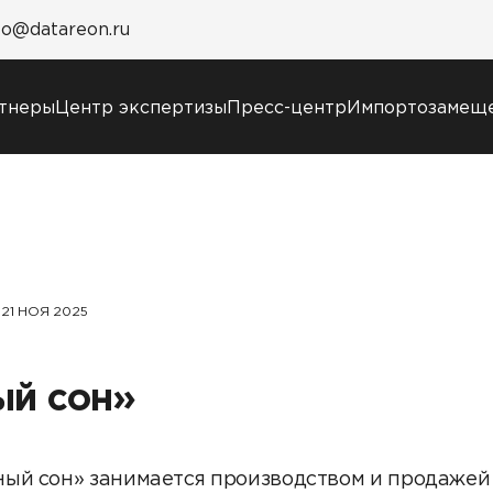
fo@datareon.ru
тнеры
Центр экспертизы
Пресс-центр
Импортозамещ
Пресс-центр
Услуги
Новости
Образовательный
Анонсы мероприятий
марафон: ваш рывок 
СМИ о нас
новым знаниям
21 НОЯ 2025
Учебные курсы
DATAREON
Техническая
ый сон»
поддержка
Сертификация
Старт с Вендором
ый сон» занимается производством и продажей