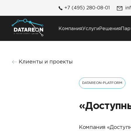
+7 (495) 280-08-01
in
Компания
Услуги
Решения
Пар
Компания
Решения
Клиенты и проекты
О компании
DATAREON Platform
Карьера
DATAREON ESB
Контакты
DATAREON-PLATFORM
Клиенты и проекты
«Доступн
Компания «Доступн