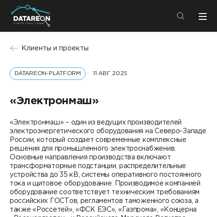
+7 (495) 280-08-01
Клиенты и проекты
info@datareon.ru
DATAREON-PLATFORM
11 АВГ 2025
Компания
Центр экспертизы
Услуги
«Электронмаш»
Пресс-центр
Решения
«Электронмаш» – один из ведущих производителей
Импортозамещение
электроэнергетического оборудования на Северо-Западе
Партнеры
России, который создает современные комплексные
решения для промышленного электроснабженив.
Компания
Основные направления производства включают
трансформаторные подстанции, распределительные
устройства до 35 кВ, системы оперативного постоянного
О компании
Решения
тока и щитовое оборудование. Производимое компанией
оборудование соответствует техническим требованиям
Карьера
российских ГОСТов, регламентов таможенного союза, а
DATAREON Platform
также «Россетей», «ФСК ЕЭС», «Газпрома», «Концерна
Пресс-центр