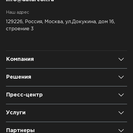
Наш адрес
129226, Россия,
Москва, ул.Докукина, дом 16,
строение 3
Компания
О компании
Решения
Карьера
DATAREON Platform
Пресс-центр
Контакты
DATAREON ESB
Новости
Услуги
Клиенты и проекты
Анонсы мероприятий
Образовательный марафон: ваш рывок к новым
Партнеры