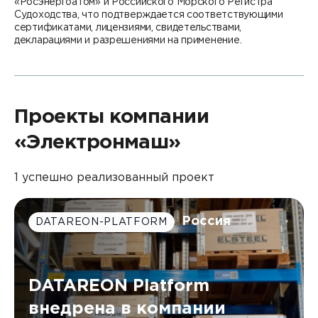
«Росэнергоатом» и Российского Морского Регистра
Контакты
Судоходства, что подтверждается соответствующими
DATAREON ESB
сертификатами, лицензиями, свидетельствами,
Новости
Услуги
Клиенты и проекты
декларациями и разрешениями на применение.
Анонсы мероприятий
Образовательный марафон: ваш рывок к новым
Партнеры
знаниям
СМИ о нас
Партнерство с DATAREON
Проекты компании
Центр экспертизы
Учебные курсы DATAREON
«Электронмаш»
Партнеры DATAREON
Техническая поддержка
Статьи
1 успешно реализованный проект
Сертификация
Документация
Старт с Вендором
Книги DATAREON
Россия
DATAREON-PLATFORM
Вебинары
DATAREON Platform
внедрена в компании