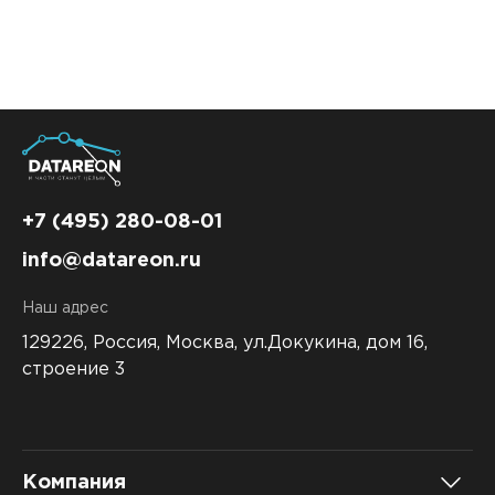
Контакты
DATAREON ESB
Новости
Услуги
Клиенты и проекты
Анонсы мероприятий
Образовательный марафон: ваш рывок к новым
Партнеры
знаниям
СМИ о нас
Партнерство с DATAREON
Центр экспертизы
Учебные курсы DATAREON
+7 (495) 280-08-01
Партнеры DATAREON
Техническая поддержка
Статьи
info@datareon.ru
Сертификация
Документация
Наш адрес
Старт с Вендором
Книги DATAREON
129226, Россия,
Москва, ул.Докукина, дом 16,
строение 3
Вебинары
Компания