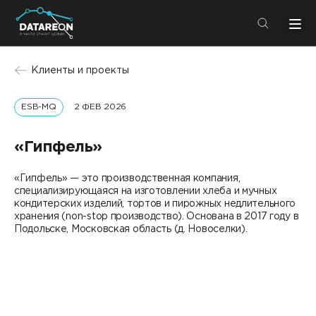
+7 (495) 280-08-01
Клиенты и проекты
info@datareon.ru
ESB-MQ
2 ФЕВ 2026
Компания
Центр экспертизы
Услуги
«Гипфель»
Пресс-центр
Решения
«Гипфель» — это производственная компания,
Импортозамещение
специализирующаяся на изготовлении хлеба и мучных
Партнеры
кондитерских изделий, тортов и пирожных недлительного
хранения (non-stop производство). Основана в 2017 году в
Компания
Подольске, Московская область (д. Новоселки).
О компании
Решения
Карьера
DATAREON Platform
Пресс-центр