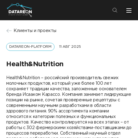
+7 (495) 280-08-01
Клиенты и проекты
info@datareon.ru
DATAREON-PLATFORM
11 АВГ 2025
Компания
Центр экспертизы
Услуги
Health&Nutrition
Пресс-центр
Решения
Health&Nutrition – российский производитель свежих
Импортозамещение
молочных продуктов, который уже более 100 лет
Партнеры
сохраняет традиции качества, заложенные основателем
бренда Исааком Карассо. Компания занимает лидирующие
Компания
позиции на рынке, сочетая проверенные рецептуры с
современными научными разработками в области
здорового питания. 90% ассортимента компании
О компании
Решения
относится к категории полезных и функциональных
продуктов. Качество контролируется на всех этапах – от
Карьера
работы с 302 фермерскими хозяйствами-поставщиками до
DATAREON Platform
процессов переработки. Собственный научный отдел
Пресс-центр