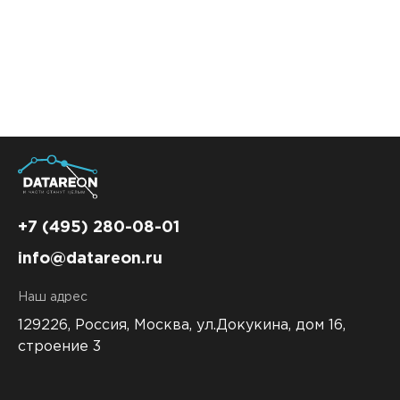
Контакты
DATAREON ESB
Новости
Услуги
Клиенты и проекты
Анонсы мероприятий
Образовательный марафон: ваш рывок к новым
Партнеры
знаниям
СМИ о нас
Партнерство с DATAREON
Центр экспертизы
Учебные курсы DATAREON
Партнеры DATAREON
Техническая поддержка
Статьи
+7 (495) 280-08-01
Сертификация
Документация
info@datareon.ru
Старт с Вендором
Книги DATAREON
Наш адрес
Вебинары
129226, Россия,
Москва, ул.Докукина, дом 16,
строение 3