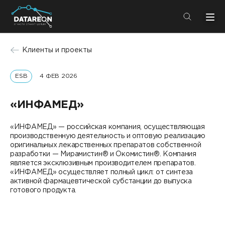
+7 (495) 280-08-01
Клиенты и проекты
info@datareon.ru
ESB
4 ФЕВ 2026
Компания
Центр экспертизы
Услуги
«ИНФАМЕД»
Пресс-центр
Решения
«ИНФАМЕД» — российская компания, осуществляющая
Импортозамещение
производственную деятельность и оптовую реализацию
Партнеры
оригинальных лекарственных препаратов собственной
разработки — Мирамистин® и Окомистин®. Компания
Компания
является эксклюзивным производителем препаратов.
«ИНФАМЕД» осуществляет полный цикл: от синтеза
активной фармацевтической субстанции до выпуска
О компании
Решения
готового продукта.
Карьера
DATAREON Platform
Пресс-центр