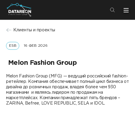
+7 (495) 280-08-01
Клиенты и проекты
info@datareon.ru
ESB
16 ФЕВ 2026
Компания
Центр экспертизы
Услуги
Melon Fashion Group
Пресс-центр
Решения
Melon Fashion Group (MFG) — ведущий российский fashion-
Импортозамещение
ретейлер. Компания обеспечивает полный цикл бизнеса от
Партнеры
дизайна до розничных продаж, владея более чем 930
магазинами и являясь лидером по продажам на
Компания
маркетплейсах. Компании принадлежат пять брендов –
ZARINA, Befree, LOVE REPUBLIC, SELA и IDOL.
О компании
Решения
Карьера
DATAREON Platform
Пресс-центр