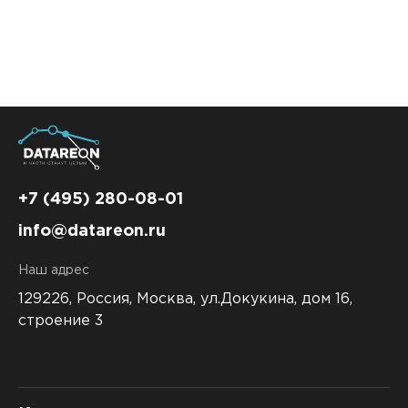
Контакты
DATAREON ESB
Новости
Услуги
Клиенты и проекты
Анонсы мероприятий
Образовательный марафон: ваш рывок к новым
Партнеры
знаниям
СМИ о нас
Партнерство с DATAREON
Центр экспертизы
Учебные курсы DATAREON
Партнеры DATAREON
Техническая поддержка
Статьи
+7 (495) 280-08-01
info@datareon.ru
Сертификация
Документация
Наш адрес
Старт с Вендором
Книги DATAREON
129226, Россия,
Москва, ул.Докукина, дом 16,
Вебинары
строение 3