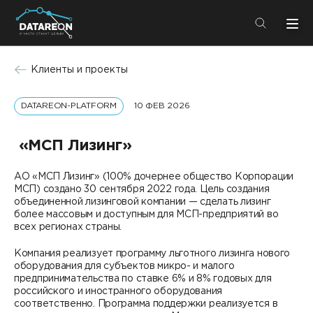
+7 (495) 280-08-01
Клиенты и проекты
info@datareon.ru
DATAREON-PLATFORM
10 ФЕВ 2026
Компания
Центр экспертизы
Услуги
«МСП Лизинг»
Пресс-центр
Решения
АО «МСП Лизинг» (100% дочернее общество Корпорации
Импортозамещение
МСП) создано 30 сентября 2022 года. Цель создания
Партнеры
объединенной лизинговой компании — сделать лизинг
более массовым и доступным для МСП-предприятий во
Компания
всех регионах страны.
Компания реализует программу льготного лизинга нового
О компании
Решения
оборудования для субъектов микро- и малого
предпринимательства по ставке 6% и 8% годовых для
Карьера
российского и иностранного оборудования
DATAREON Platform
Пресс-центр
соответственно. Программа поддержки реализуется в