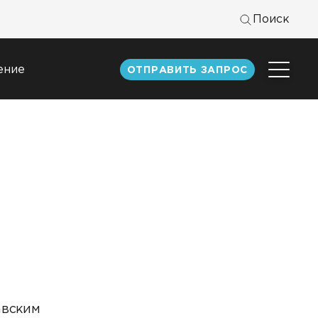
Поиск
ение
ОТПРАВИТЬ ЗАПРОС
Центр
экспертизы
к
Статьи
Документация
Книги DATAREON
Вебинары
авским