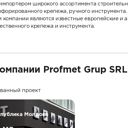
Партнеры
импортером широкого ассортимента строительн
рфорированного крепежа, ручного инструмента.
Партнерство с
 компании являются известные европейские и а
DATAREON
ественного крепежа и инструмента.
Партнеры DATAREO
омпании Profmet Grup SRL
ованный проект
спублика Молдова