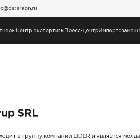
fo@datareon.ru
тнеры
Центр экспертизы
Пресс-центр
Импортозамещ
Пресс-центр
Услуги
Новости
Образовательный
Анонсы мероприятий
марафон: ваш рывок 
СМИ о нас
новым знаниям
Учебные курсы
DATAREON
Техническая
rup SRL
поддержка
Сертификация
Старт с Вендором
ходит в группу компаний LIDER и является молд