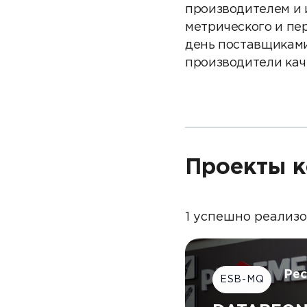
производителем и 
метрического и пе
день поставщиками
производители кач
Проекты к
1 успешно реализ
Ре
ESB-MQ