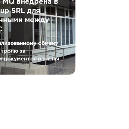
 MQ внедрена в
rup SRL для
анными между
С
ализованному обмену
нтролю за
м документов в разных
ерь нет необходимости
отрудников смежных
й для отслеживания
, полноты и
 информации.