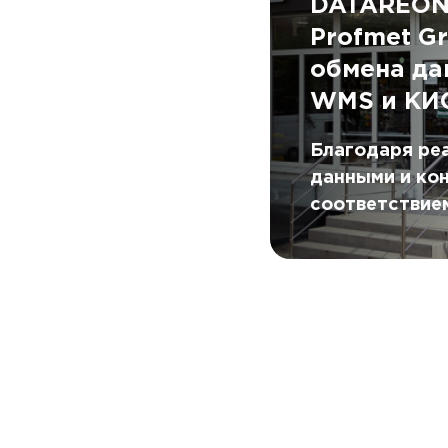
DATAREON
Profmet G
обмена д
WMS и КИ
Благодаря ре
данными и ко
соответствие
системах теп
привлекать с
подразделени
корректности
актуальности