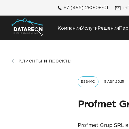
+7 (495) 280-08-01
in
Компания
Услуги
Решения
Пар
Компания
Решения
Клиенты и проекты
О компании
DATAREON Platform
Карьера
DATAREON ESB
Контакты
ESB-MQ
5 АВГ 2025
Клиенты и проекты
Profmet G
Profmet Grup SRL в