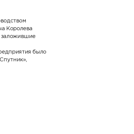
оводством
ча Королева
N
, заложившие
редприятия было
«Спутник»,