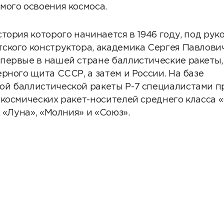
Партнеры
мого освоения космоса.
Партнерство с
тория которого начинается в 1946 году, под рук
DATAREON
ского конструктора, академика Сергея Павлови
Партнеры DATAREO
первые в нашей стране баллистические ракеты
рного щита СССР, а затем и России. На базе
й баллистической ракеты Р-7 специалистами п
 космических ракет-носителей среднего класса 
, «Луна», «Молния» и «Союз».