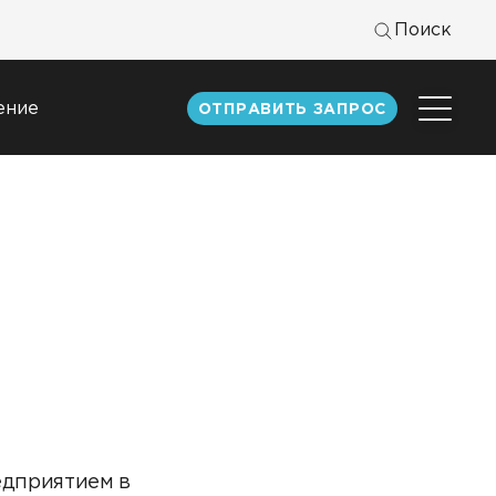
Поиск
ение
ОТПРАВИТЬ ЗАПРОС
Центр
экспертизы
к
Статьи
Документация
Книги DATAREON
Вебинары
едприятием в