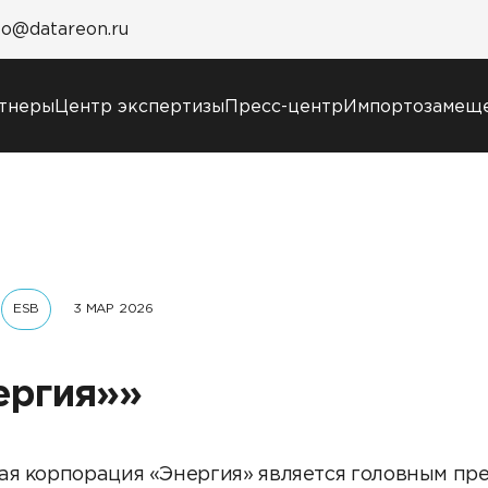
fo@datareon.ru
тнеры
Центр экспертизы
Пресс-центр
Импортозамещ
Пресс-центр
Услуги
Новости
Образовательный
Анонсы мероприятий
марафон: ваш рывок 
СМИ о нас
новым знаниям
ESB
3 МАР 2026
Учебные курсы
DATAREON
Техническая
ергия»»
поддержка
Сертификация
Старт с Вендором
ая корпорация «Энергия» является головным пр