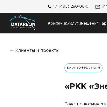
+7 (495) 280-08-01
in
Компания
Услуги
Решения
Пар
Компания
Решения
Клиенты и проекты
О компании
DATAREON Platform
Карьера
DATAREON ESB
Контакты
DATAREON-PLATFORM
Клиенты и проекты
«РКК «Эн
Ракетно-космическ