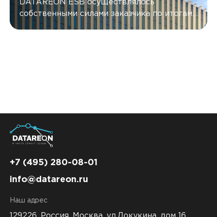
DATAREON ESB осуществлялось
собственными силами заказчика по итогам
пройденного обучения и позволило
объединить в единый контур обмена
данными информационные системы,
использующие разные механизмы
интеграций.
+7 (495) 280-08-01
info@datareon.ru
Наш адрес
129226, Россия,
Москва, ул.Докукина, дом 16,