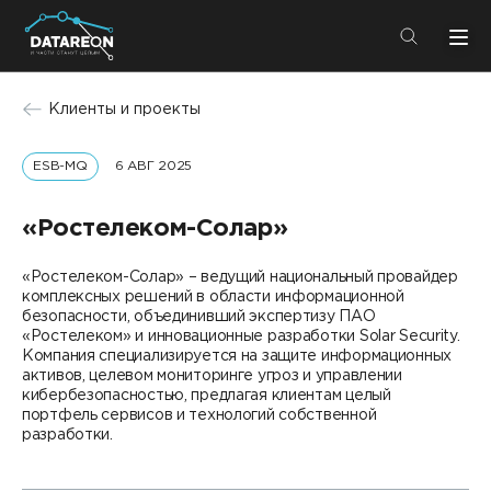
+7 (495) 280-08-01
Клиенты и проекты
info@datareon.ru
ESB-MQ
6 АВГ 2025
Компания
Центр экспертизы
Услуги
«Ростелеком-Солар»
Пресс-центр
Решения
«Ростелеком-Солар» – ведущий национальный провайдер
Импортозамещение
комплексных решений в области информационной
Партнеры
безопасности, объединивший экспертизу ПАО
«Ростелеком» и инновационные разработки Solar Security.
Компания
Компания специализируется на защите информационных
активов, целевом мониторинге угроз и управлении
кибербезопасностью, предлагая клиентам целый
О компании
Решения
портфель сервисов и технологий собственной
разработки.
Карьера
DATAREON Platform
Пресс-центр