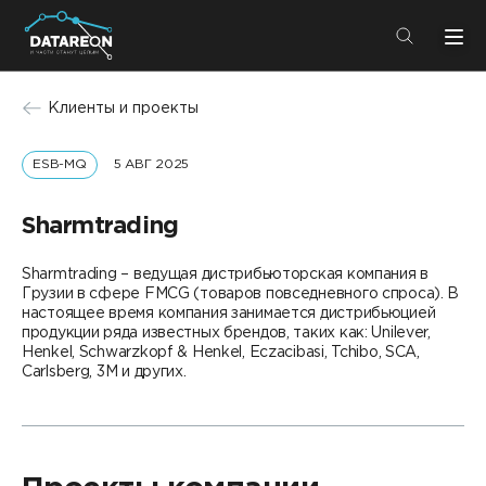
+7 (495) 280-08-01
Клиенты и проекты
info@datareon.ru
ESB-MQ
5 АВГ 2025
Компания
Центр экспертизы
Услуги
Sharmtrading
Пресс-центр
Решения
Sharmtrading – ведущая дистрибьюторская компания в
Импортозамещение
Грузии в сфере FMCG (товаров повседневного спроса). В
Партнеры
настоящее время компания занимается дистрибьюцией
продукции ряда известных брендов, таких как: Unilever,
Компания
Henkel, Schwarzkopf & Henkel, Eczacibasi, Tchibo, SCA,
Carlsberg, 3M и других.
О компании
Решения
Карьера
DATAREON Platform
Пресс-центр