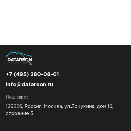
Контакты
DATAREON ESB
Новости
Услуги
Клиенты и проекты
Анонсы мероприятий
Образовательный марафон: ваш рывок к новым
Партнеры
знаниям
СМИ о нас
Партнерство с DATAREON
Центр экспертизы
Учебные курсы DATAREON
Партнеры DATAREON
Техническая поддержка
Статьи
+7 (495) 280-08-01
Сертификация
Документация
info@datareon.ru
Старт с Вендором
Книги DATAREON
Наш адрес
Вебинары
129226, Россия,
Москва, ул.Докукина, дом 16,
строение 3