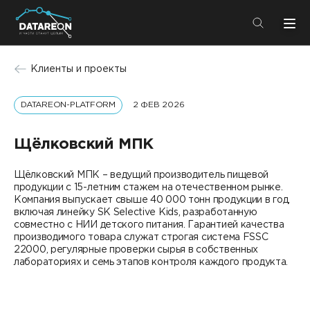
+7 (495) 280-08-01
Клиенты и проекты
info@datareon.ru
DATAREON-PLATFORM
2 ФЕВ 2026
Компания
Центр экспертизы
Услуги
Щёлковский МПК
Пресс-центр
Решения
Щёлковский МПК – ведущий производитель пищевой
Импортозамещение
продукции с 15-летним стажем на отечественном рынке.
Партнеры
Компания выпускает свыше 40 000 тонн продукции в год,
включая линейку SK Selective Kids, разработанную
Компания
совместно с НИИ детского питания. Гарантией качества
производимого товара служат строгая система FSSC
22000, регулярные проверки сырья в собственных
О компании
Решения
лабораториях и семь этапов контроля каждого продукта.
Карьера
DATAREON Platform
Пресс-центр