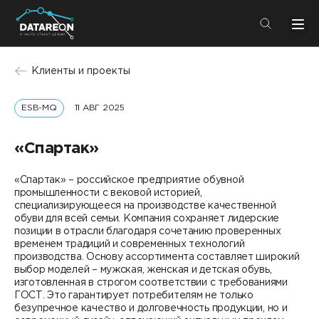
+7 (495) 280-08-01
Клиенты и проекты
info@datareon.ru
ESB-MQ
11 АВГ 2025
Компания
Центр экспертизы
Услуги
«Спартак»
Пресс-центр
Решения
«Спартак» – российское предприятие обувной
Импортозамещение
промышленности с вековой историей,
Партнеры
специализирующееся на производстве качественной
обуви для всей семьи. Компания сохраняет лидерские
Компания
позиции в отрасли благодаря сочетанию проверенных
временем традиций и современных технологий
производства. Основу ассортимента составляет широкий
О компании
Решения
выбор моделей – мужская, женская и детская обувь,
изготовленная в строгом соответствии с требованиями
Карьера
ГОСТ. Это гарантирует потребителям не только
DATAREON Platform
безупречное качество и долговечность продукции, но и
Пресс-центр