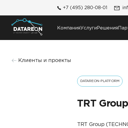
+7 (495) 280-08-01
in
Компания
Услуги
Решения
Пар
Компания
Решения
Клиенты и проекты
О компании
DATAREON Platform
Карьера
DATAREON ESB
Контакты
DATAREON-PLATFORM
Клиенты и проекты
TRT Grou
TRT Group (TECHNO