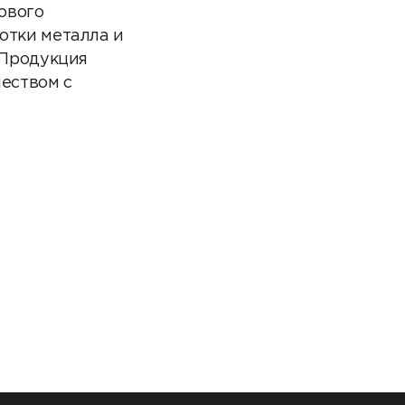
ового
отки металла и
 Продукция
еством с
N