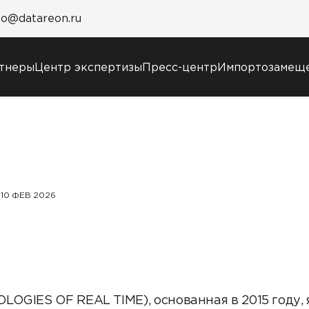
fo@datareon.ru
тнеры
Центр экспертизы
Пресс-центр
Импортозамещ
Пресс-центр
Услуги
Новости
Образовательный
Анонсы мероприятий
марафон: ваш рывок 
СМИ о нас
новым знаниям
10 ФЕВ 2026
Учебные курсы
DATAREON
Техническая
p
поддержка
Сертификация
Старт с Вендором
LOGIES OF REAL TIME), основанная в 2015 году, 