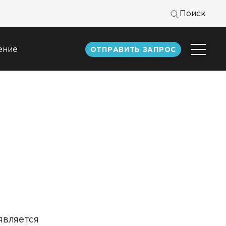
Поиск
ение
ОТПРАВИТЬ ЗАПРОС
Центр
экспертизы
к
Статьи
Документация
Книги DATAREON
Вебинары
является