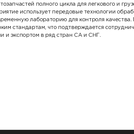
Партнеры
тозапчастей полного цикла для легкового и груз
риятие использует передовые технологии обраб
Партнерство с
овременную лабораторию для контроля качества.
DATAREON
оким стандартам, что подтверждается сотруднич
Партнеры DATAREO
 и экспортом в ряд стран СА и СНГ.