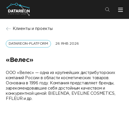
+7 (495) 280-08-01
Клиенты и проекты
info@datareon.ru
DATAREON-PLATFORM
26 ЯНВ 2026
Компания
Центр экспертизы
Услуги
«Велес»
Пресс-центр
Решения
ООО «Велес» — одна из крупнейших дистрибуторских
Импортозамещение
компаний России в области косметических товаров.
Партнеры
Основана в 1996 году. Компания представляет бренды,
зарекомендовавшие себя достойным качеством и
Компания
конкурентной ценой: BIELENDA, EVELINE COSMETICS,
FFLEUR и др.
О компании
Решения
Карьера
DATAREON Platform
Пресс-центр