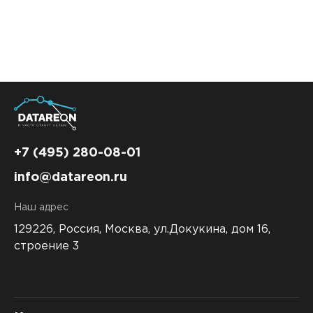
Контакты
DATAREON ESB
Новости
Услуги
Клиенты и проекты
Анонсы мероприятий
Образовательный марафон: ваш рывок к новым
Партнеры
знаниям
СМИ о нас
Партнерство с DATAREON
Центр экспертизы
Учебные курсы DATAREON
Партнеры DATAREON
Техническая поддержка
Статьи
+7 (495) 280-08-01
info@datareon.ru
Сертификация
Документация
Наш адрес
Старт с Вендором
Книги DATAREON
129226, Россия,
Москва, ул.Докукина, дом 16,
Вебинары
строение 3