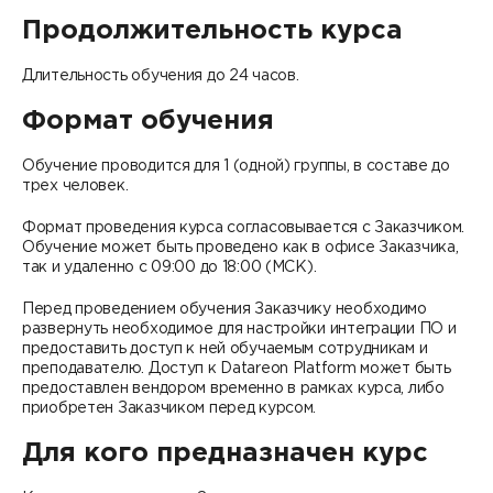
Контакты
Продолжительность курса
DATAREON ESB
Новости
Услуги
Клиенты и проекты
Длительность обучения до 24 часов.
Анонсы мероприятий
Образовательный марафон: ваш рывок к новым
Партнеры
Формат обучения
знаниям
СМИ о нас
Обучение проводится для 1 (одной) группы, в составе до
Партнерство с DATAREON
Центр экспертизы
Учебные курсы DATAREON
трех человек.
Партнеры DATAREON
Формат проведения курса согласовывается с Заказчиком.
Техническая поддержка
Статьи
Обучение может быть проведено как в офисе Заказчика,
так и удаленно с 09:00 до 18:00 (МСК).
Сертификация
Документация
Перед проведением обучения Заказчику необходимо
развернуть необходимое для настройки интеграции ПО и
Старт с Вендором
Книги DATAREON
предоставить доступ к ней обучаемым сотрудникам и
преподавателю. Доступ к Datareon Platform может быть
Вебинары
предоставлен вендором временно в рамках курса, либо
приобретен Заказчиком перед курсом.
Для кого предназначен курс