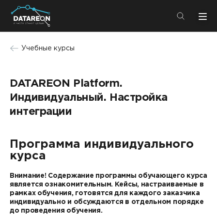
+7 (495) 280-08-01
Учебные курсы
info@datareon.ru
DATAREON Platform.
Компания
Центр экспертизы
Индивидуальный. Настройка
Услуги
Пресс-центр
интеграции
Решения
Импортозамещение
Партнеры
Программа индивидуального
Компания
курса
Внимание! Содержание программы обучающего курса
О компании
Решения
является ознакомительным. Кейсы, настраиваемые в
рамках обучения, готовятся для каждого заказчика
Карьера
индивидуально и обсуждаются в отдельном порядке
DATAREON Platform
Пресс-центр
до проведения обучения.