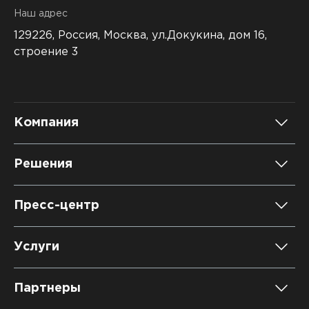
Наш адрес
129226, Россия,
Москва, ул.Докукина, дом 16,
строение 3
Компания
О компании
Решения
Карьера
DATAREON Platform
Пресс-центр
Контакты
DATAREON ESB
Новости
Услуги
Клиенты и проекты
Анонсы мероприятий
Образовательный марафон: ваш рывок к новым
Партнеры
знаниям
СМИ о нас