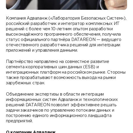
Контакты
DATAREON ESB
Новости
Услуги
Клиенты и проекты
Компания Адваланж («Лаборатория Безопасных Систем»),
российский разработчик и интегратор комплексных ИТ
Анонсы мероприятий
решений с более чем 10-летним опытом разработки
Образовательный марафон: ваш рывок к новым
Партнеры
высоконадёжного программного обеспечения, получила
знаниям
СМИ о нас
статус официального партнёра DATAREON — ведущего
отечественного разработчика решений для интеграции
Партнерство с DATAREON
Центр экспертизы
Учебные курсы DATAREON
приложений и управления данными.
Партнеры DATAREON
Партнёрство направлено на совместное развитие
Техническая поддержка
Статьи
сегмента корпоративных шин данных (ESB) и
интеграционных платформ на российском рынке. Стороны
Сертификация
Документация
также прорабатывают возможность выхода на рынки
зарубежных стран.
Старт с Вендором
Книги DATAREON
Объединение экспертизы в области интеграции
информационных систем Адваланж и технологических
Вебинары
решений DATAREON позволит эффективнее решать
задачи заказчиков по управлению потоками данных и
построению единого информационного ландшафта
предприятий.
О компании Адваланж