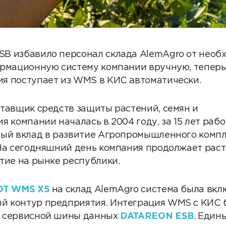
B избавило персонал склада AlemAgro от необ
рмационную систему компании вручную, теперь
я поступает из WMS в КИС автоматически.
тавщик средств защиты растений, семян и
 компании началась в 2004 году, за 15 лет раб
мый вклад в развитие Агропромышленного комп
На сегодняшний день компания продолжает раст
тие на рынке республики.
OT WMS X5
на склад AlemAgro система была вкл
 контур предприятия. Интеграция WMS с КИС 
ю сервисной шины данных
DATAREON ESB
. Един