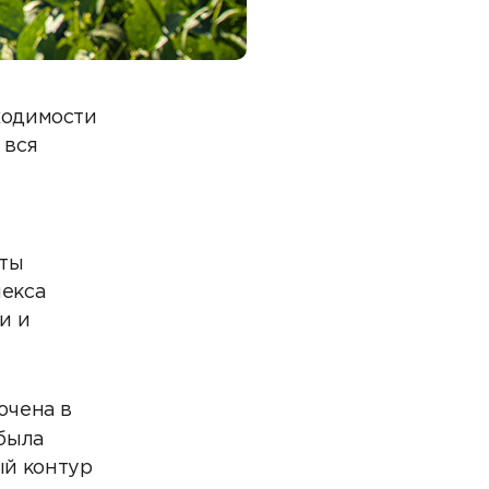
ходимости
 вся
оты
лекса
и и
ючена в
была
ый контур