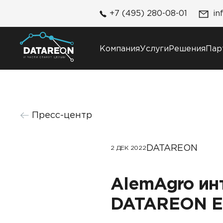
+7 (495) 280-08-01
in
Компания
Услуги
Решения
Пар
Компания
Решения
Пресс-центр
О компании
DATAREON Platform
Карьера
DATAREON ESB
Контакты
DATAREON
Клиенты и проекты
2 ДЕК 2022
AlemAgro ин
DATAREON E