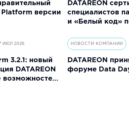
правительный
DATAREON серт
Platform версии
специалистов п
и «Белый код» 
«DATAREON Plat
Специалист»
7 ИЮЛ 2026
НОВОСТИ КОМПАНИИ
m 3.2.1: новый
DATAREON приня
ация DATAREON
форуме Data Da
е возможностей