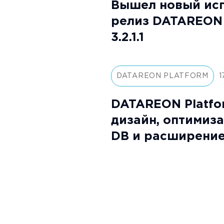
Вышел новый ис
релиз DATAREON 
3.2.1.1
DATAREON PLATFORM
1
DATAREON Platfor
дизайн, оптимиз
DB и расширени
интеграции с 1С