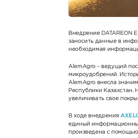
Внедрение DATAREON ES
заносить данные в инфо
необходимая информаци
AlemAgro – ведущий пос
микроудобрений. История
AlemAgro внесла значи
Республики Казахстан. 
увеличивать свое покры
В ходе внедрения
AXEL
единый информационный
произведена с помощь