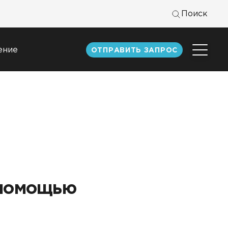
Поиск
ение
ОТПРАВИТЬ ЗАПРОС
Центр
экспертизы
к
Статьи
Документация
Книги DATAREON
Вебинары
 помощью