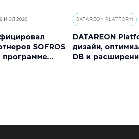
8 ИЮЛ 2026
DATAREON PLATFORM
фицировал
DATAREON Platfo
артнеров SOFROS
дизайн, оптими
о программе
DB и расширени
orm:
интеграции с 1С