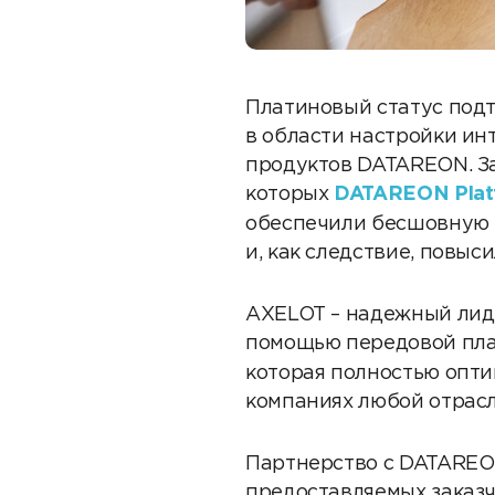
Платиновый статус под
в области настройки и
продуктов DATAREON. За
которых
DATAREON Plat
обеспечили бесшовную 
и, как следствие, повы
AXELOT – надежный лиде
помощью передовой п
которая полностью опти
компаниях любой отрасл
Партнерство с DATAREO
предоставляемых заказч