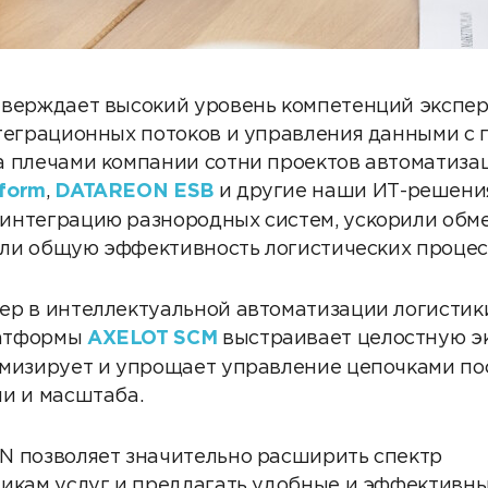
тверждает высокий уровень компетенций экспе
нтеграционных потоков и управления данными с
 плечами компании сотни проектов автоматизац
form
,
DATAREON ESB
и другие наши ИТ-решени
интеграцию разнородных систем, ускорили обм
сили общую эффективность логистических процес
р в интеллектуальной автоматизации логистики
латформы
AXELOT SCM
выстраивает целостную эк
мизирует и упрощает управление цепочками по
и и масштаба.
N позволяет значительно расширить спектр
икам услуг и предлагать удобные и эффективн