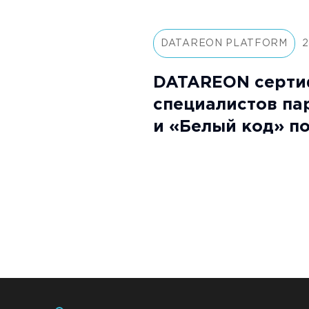
DATAREON PLATFORM
2
DATAREON серти
специалистов п
и «Белый код» п
«DATAREON Platf
Специалист»