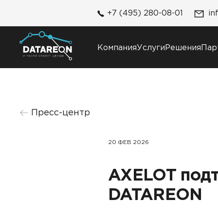
+7 (495) 280-08-01
in
Компания
Услуги
Решения
Пар
Компания
Решения
Пресс-центр
О компании
DATAREON Platform
Карьера
DATAREON ESB
Контакты
20 ФЕВ 2026
Клиенты и проекты
AXELOT подт
DATAREON