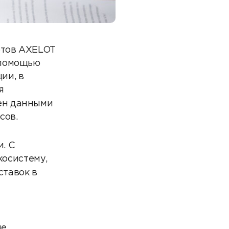
ртов AXELOT
 помощью
ии, в
я
ен данными
сов.
. С
осистему,
ставок в
ые