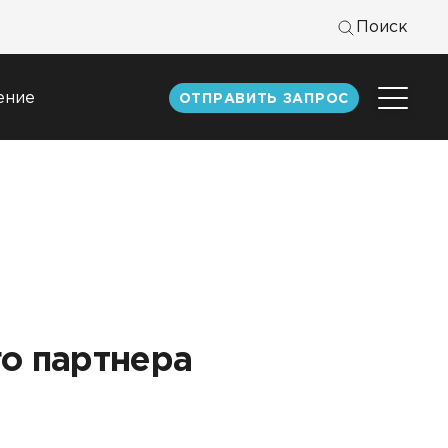
Поиск
ение
ОТПРАВИТЬ ЗАПРОС
Центр
экспертизы
к
Статьи
Документация
Книги DATAREON
Вебинары
о партнера