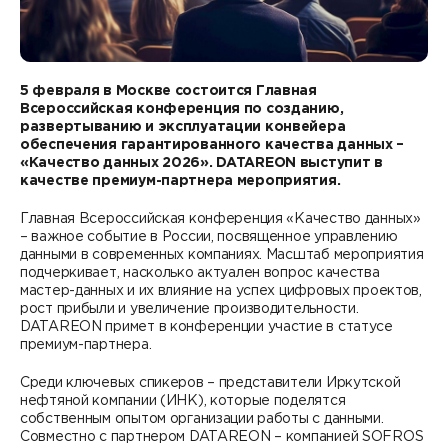
Контакты
DATAREON ESB
Новости
Услуги
Клиенты и проекты
Анонсы мероприятий
5 февраля в Москве состоится Главная
Образовательный марафон: ваш рывок к новым
Партнеры
Всероссийская конференция по созданию,
знаниям
развертыванию и эксплуатации конвейера
СМИ о нас
обеспечения гарантированного качества данных –
Партнерство с DATAREON
«Качество данных 2026».
DATAREON выступит в
Центр экспертизы
Учебные курсы DATAREON
качестве премиум-партнера мероприятия.
Партнеры DATAREON
Техническая поддержка
Статьи
Главная Всероссийская конференция «Качество данных»
– важное событие в России, посвященное управлению
данными в современных компаниях. Масштаб мероприятия
Сертификация
Документация
подчеркивает, насколько актуален вопрос качества
мастер-данных и их влияние на успех цифровых проектов,
Старт с Вендором
Книги DATAREON
рост прибыли и увеличение производительности.
DATAREON примет в конференции участие в статусе
премиум-партнера.
Вебинары
Среди ключевых спикеров – представители Иркутской
нефтяной компании (ИНК), которые поделятся
собственным опытом организации работы с данными.
Совместно с партнером DATAREON – компанией SOFROS