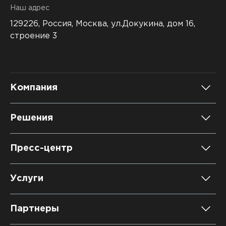
Наш адрес
129226, Россия,
Москва, ул.Докукина, дом 16,
строение 3
Компания
О компании
Решения
Карьера
DATAREON Platform
Пресс-центр
Контакты
DATAREON ESB
Новости
Услуги
Клиенты и проекты
Анонсы мероприятий
Образовательный марафон: ваш рывок к новым
Партнеры
знаниям
СМИ о нас