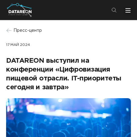
+7 (495) 280-08-01
Пресс-центр
info@datareon.ru
17 МАЙ 2024
Компания
Центр экспертизы
DATAREON выступил на
Услуги
Пресс-центр
конференции «Цифровизация
Решения
пищевой отрасли. IT-приоритеты
Импортозамещение
Партнеры
сегодня и завтра»
Компания
О компании
Решения
Карьера
DATAREON Platform
Пресс-центр