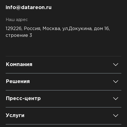
info@datareon.ru
Наш адрес
129226, Россия,
Москва, ул.Докукина, дом 16,
строение 3
Компания
О компании
Решения
Карьера
DATAREON Platform
Пресс-центр
Контакты
DATAREON ESB
Новости
Услуги
Клиенты и проекты
Анонсы мероприятий