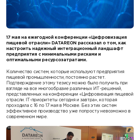
Контакты
DATAREON ESB
Новости
Услуги
Клиенты и проекты
Анонсы мероприятий
Образовательный марафон: ваш рывок к новым
Партнеры
17 мая на ежегодной конференции «Цифровизация
знаниям
СМИ о нас
пищевой отрасли»
DATAREON рассказал о том, как
настроить надежный интеграционный ландшафт
Партнерство с DATAREON
Центр экспертизы
Учебные курсы DATAREON
предприятия с минимальными рисками и
оптимальными ресурсозатратами.
Партнеры DATAREON
Техническая поддержка
Статьи
Количество систем, которые используют предприятия
пищевой промышленности, постоянно растет.
Сертификация
Документация
Подтверждение этому тезису можно было получить при
взгляде на все многообразие различных ИТ-решений,
Старт с Вендором
представленных на конференции «Цифровизация пищевой
Книги DATAREON
отрасли. IT-приоритеты сегодня и завтра», которая
проходила с 16 по 17 мая в Москве. Без этих систем
Вебинары
эффективное производство уже попросту невозможно в
современном мире.