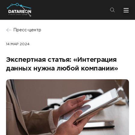
+7 (495) 280-08-01
Пресс-центр
info@datareon.ru
14 МАР 2024
Компания
Центр экспертизы
Экспертная статья: «Интеграция
Услуги
Пресс-центр
данных нужна любой компании»
Решения
Импортозамещение
Партнеры
Компания
О компании
Решения
Карьера
DATAREON Platform
Пресс-центр