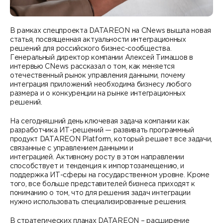
Контакты
DATAREON ESB
Новости
Услуги
Клиенты и проекты
В рамках спецпроекта DATAREON на CNews вышла новая
статья, посвященная актуальности интеграционных
Анонсы мероприятий
решений для российского бизнес-сообщества.
Образовательный марафон: ваш рывок к новым
Партнеры
Генеральный директор компании Алексей Тимашов в
знаниям
СМИ о нас
интервью CNews рассказал о том, как меняется
отечественный рынок управления данными, почему
Партнерство с DATAREON
Центр экспертизы
Учебные курсы DATAREON
интеграция приложений необходима бизнесу любого
размера и о конкуренции на рынке интеграционных
Партнеры DATAREON
решений.
Техническая поддержка
Статьи
На сегодняшний день ключевая задача компании как
Сертификация
Документация
разработчика ИТ-решений — развивать программный
продукт DATAREON Platform, который решает все задачи,
связанные с управлением данными и
Старт с Вендором
Книги DATAREON
интеграцией. Активному росту в этом направлении
способствует и тенденция к импортозамещению, и
Вебинары
поддержка ИТ-сферы на государственном уровне. Кроме
того, все больше представителей бизнеса приходят к
пониманию о том, что для решения задач интеграции
нужно использовать специализированные решения.
В стратегических планах DATAREON – расширение