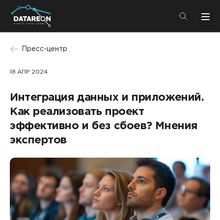
+7 (495) 280-08-01
Пресс-центр
info@datareon.ru
18 АПР 2024
Компания
Центр экспертизы
Интеграция данных и приложений.
Услуги
Пресс-центр
Как реализовать проект
Решения
эффективно и без сбоев? Мнения
Импортозамещение
Партнеры
экспертов
Компания
О компании
Решения
Карьера
DATAREON Platform
Пресс-центр