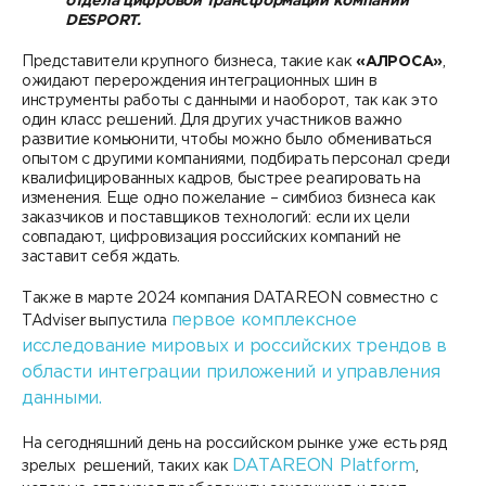
отдела цифровой трансформации компании
DESPORT.
Представители крупного бизнеса, такие как
«АЛРОСА»
,
ожидают перерождения интеграционных шин в
инструменты работы с данными и наоборот, так как это
один класс решений. Для других участников важно
развитие комьюнити, чтобы можно было обмениваться
опытом с другими компаниями, подбирать персонал среди
квалифицированных кадров, быстрее реагировать на
изменения. Еще одно пожелание – симбиоз бизнеса как
заказчиков и поставщиков технологий: если их цели
совпадают, цифровизация российских компаний не
заставит себя ждать.
Также в марте 2024 компания DATAREON совместно с
первое комплексное
TAdviser выпустила
исследование мировых и российских трендов в
области интеграции приложений и управления
данными.
На сегодняшний день на российском рынке уже есть ряд
DATAREON Platform
зрелых решений, таких как
,