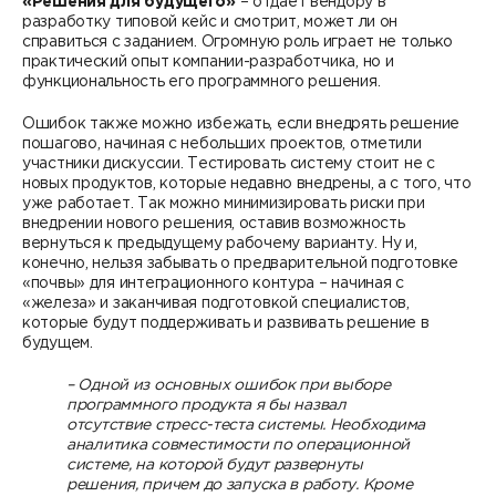
«Решения для будущего»
– отдает вендору в
разработку типовой кейс и смотрит, может ли он
справиться с заданием. Огромную роль играет не только
практический опыт компании-разработчика, но и
функциональность его программного решения.
Ошибок также можно избежать, если внедрять решение
пошагово, начиная с небольших проектов, отметили
участники дискуссии. Тестировать систему стоит не с
новых продуктов, которые недавно внедрены, а с того, что
уже работает. Так можно минимизировать риски при
внедрении нового решения, оставив возможность
вернуться к предыдущему рабочему варианту. Ну и,
конечно, нельзя забывать о предварительной подготовке
«почвы» для интеграционного контура – начиная с
«железа» и заканчивая подготовкой специалистов,
которые будут поддерживать и развивать решение в
будущем.
– Одной из основных ошибок при выборе
программного продукта я бы назвал
отсутствие стресс-теста системы. Необходима
аналитика совместимости по операционной
системе, на которой будут развернуты
решения, причем до запуска в работу. Кроме