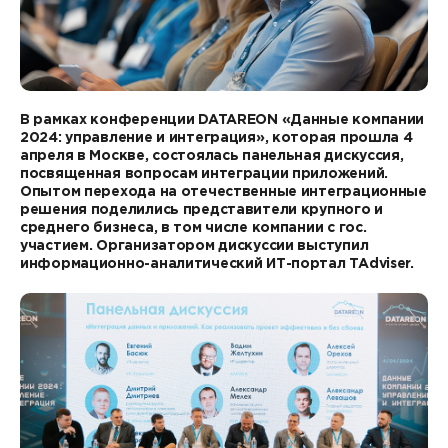
Контакты
DATAREON ESB
Новости
Услуги
Клиенты и проекты
Анонсы мероприятий
Образовательный марафон: ваш рывок к новым
Партнеры
В рамках конференции DATAREON «Данные компании
знаниям
СМИ о нас
2024: управление и интеграция», которая прошла 4
апреля в Москве, состоялась панельная дискуссия,
Партнерство с DATAREON
Центр экспертизы
Учебные курсы DATAREON
посвященная вопросам интеграции приложений.
Опытом перехода на отечественные интеграционные
Партнеры DATAREON
решения поделились представители крупного и
Техническая поддержка
Статьи
среднего бизнеса, в том числе компании с гос.
участием. Организатором дискуссии выступил
Сертификация
Документация
информационно-аналитический ИТ-портал TAdviser.
Старт с Вендором
Книги DATAREON
Вебинары