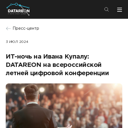
+7 (495) 280-08-01
Пресс-центр
info@datareon.ru
3 ИЮЛ 2024
Компания
Центр экспертизы
ИТ-ночь на Ивана Купалу:
Услуги
Пресс-центр
DATAREON на всероссийской
Решения
летней цифровой конференции
Импортозамещение
Партнеры
Компания
О компании
Решения
Карьера
DATAREON Platform
Пресс-центр