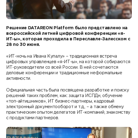
Контакты
DATAREON ESB
Новости
Услуги
Клиенты и проекты
Анонсы мероприятий
Решение DATAREON Platform было представлено на
Образовательный марафон: ваш рывок к новым
Партнеры
всероссийской летней цифровой конференции «я-
знаниям
ИТ-ы», которая проходила в Переславле-Залесском с
СМИ о нас
28 по 30 июня.
Партнерство с DATAREON
Центр экспертизы
Учебные курсы DATAREON
«ИТ-ночь на Ивана Купалу» – традиционная встреча
цифровых управленцев «я-ИТ-ы», на которой собираются
Партнеры DATAREON
Техническая поддержка
Статьи
ИТ-руководители со всей России. В ней сочетаются
деловые конференции и традиционные неформальные
активности.
Сертификация
Документация
Официальная часть была посвящена разработке и поиску
Старт с Вендором
Книги DATAREON
решений таких проблем, как: защита ИСПДн, обучение
«топ-айтишников», ИТ бизнес-партнеры, кадровый
электронный документооборот и т.д., – а также обмену
Вебинары
практическим опытом делегатов ИТ-компаний, знакомству
с продуктами партнеров.