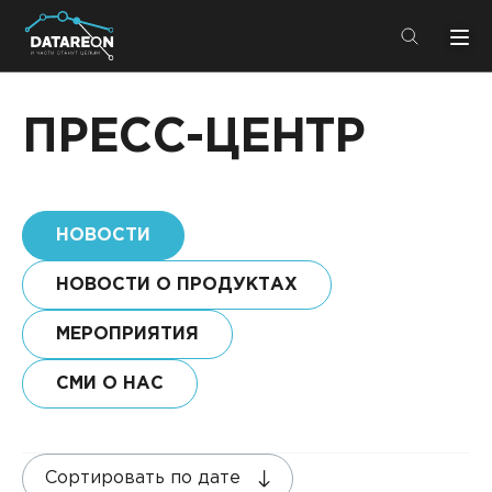
+7 (495) 280-08-01
info@datareon.ru
ПРЕСС-ЦЕНТР
Компания
Центр экспертизы
Услуги
НОВОСТИ
Пресс-центр
Решения
Импортозамещение
НОВОСТИ О ПРОДУКТАХ
Партнеры
МЕРОПРИЯТИЯ
Компания
СМИ О НАС
О компании
Решения
Карьера
DATAREON Platform
Сортировать по дате
Пресс-центр