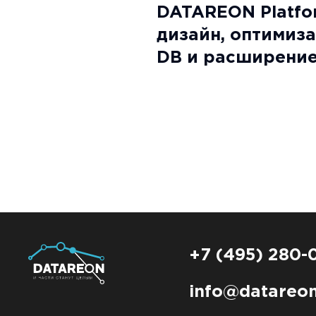
DATAREON Platfor
дизайн, оптимиз
DB и расширени
интеграции с 1С
+7 (495) 280-
info@datareon