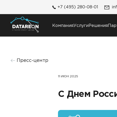
+7 (495) 280-08-01
in
Компания
Услуги
Решения
Пар
Компания
Решения
Пресс-центр
О компании
DATAREON Platform
Карьера
DATAREON ESB
Контакты
11 ИЮН 2025
Клиенты и проекты
С Днем Росси