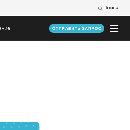
Поиск
ение
ОТПРАВИТЬ ЗАПРОС
Центр
экспертизы
к
Статьи
Документация
Книги DATAREON
Вебинары