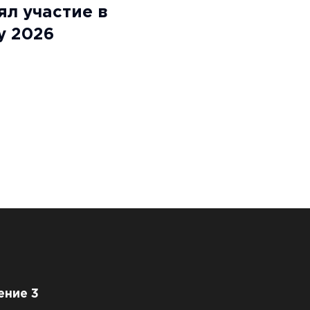
л участие в
y 2026
ение 3