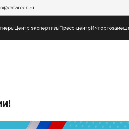
fo@datareon.ru
тнеры
Центр экспертизы
Пресс-центр
Импортозамещ
Пресс-центр
Услуги
Новости
Образовательный
Анонсы мероприятий
марафон: ваш рывок 
СМИ о нас
новым знаниям
Учебные курсы
DATAREON
Техническая
и!
поддержка
Сертификация
Старт с Вендором