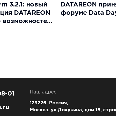
m 3.2.1: новый
DATAREON приня
ация DATAREON
форуме Data Da
е возможностей
Наш адрес
08-01
129226, Россия,
.ru
Москва, ул.Докукина, дом 16, стро