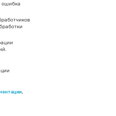
а ошибка
бработчиков
обработки
рации
ий.
ации
ментации
.