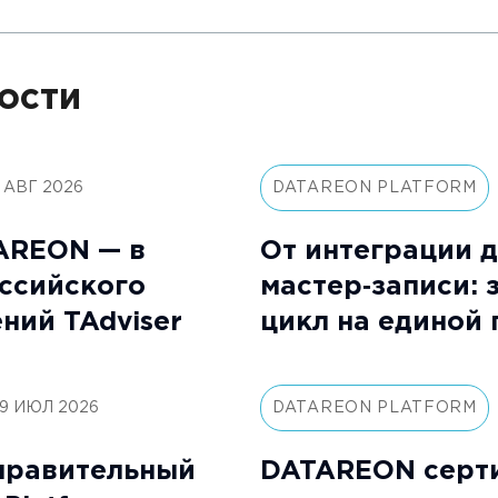
ости
 АВГ 2026
DATAREON PLATFORM
AREON — в
От интеграции 
ссийского
мастер‑записи: 
ий TAdviser
цикл на единой
9 ИЮЛ 2026
DATAREON PLATFORM
правительный
DATAREON серт