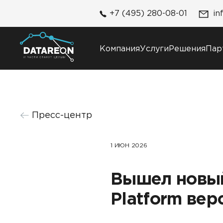
+7 (495) 280-08-01
in
Компания
Услуги
Решения
Пар
Компания
Решения
Пресс-центр
О компании
DATAREON Platform
Карьера
DATAREON ESB
Контакты
1 ИЮН 2026
Клиенты и проекты
Вышел новы
Platform верс