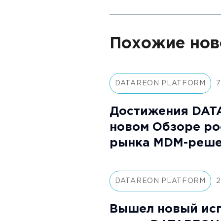
Похожие нов
DATAREON PLATFORM
7
Достижения DAT
новом Обзоре ро
рынка MDM-решен
DATAREON PLATFORM
2
Вышел новый ис