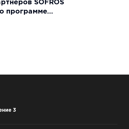
артнеров SOFROS
по программе
form:
ение 3