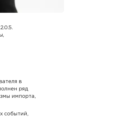
.0.5.
ы,
вателя в
полнен ряд
змы импорта,
х событий,