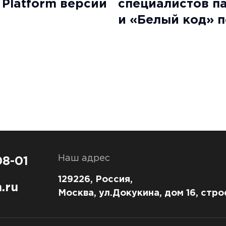
Platform версии
специалистов п
и «Белый код» 
«DATAREON Plat
Специалист»
Наш адрес
08-01
129226, Россия,
.ru
Москва, ул.Докукина, дом 16, стро