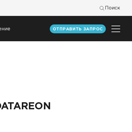
Поиск
ение
ОТПРАВИТЬ ЗАПРОС
Центр
экспертизы
к
Статьи
Документация
Книги DATAREON
Вебинары
 DATAREON