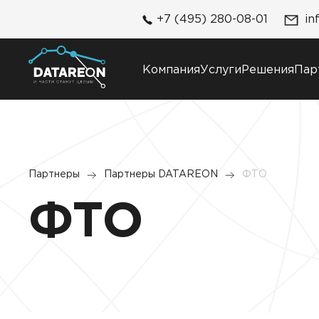
+7 (495) 280-08-01
in
Компания
Услуги
Решения
Пар
Компания
Решения
О компании
DATAREON Platform
Партнеры
Партнеры DATAREON
ФТО
Карьера
DATAREON ESB
Контакты
ФТО
Клиенты и проекты