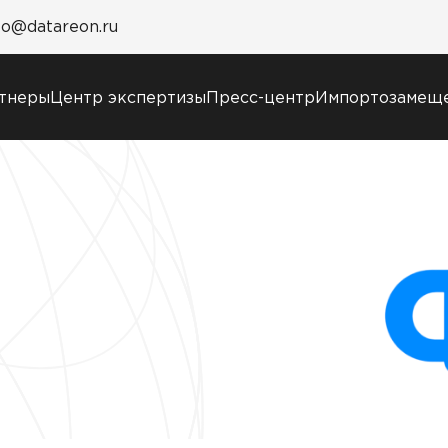
fo@datareon.ru
тнеры
Центр экспертизы
Пресс-центр
Импортозамещ
Пресс-центр
Услуги
Новости
Образовательный
Анонсы мероприятий
марафон: ваш рывок 
СМИ о нас
новым знаниям
Учебные курсы
DATAREON
Техническая
поддержка
Сертификация
Старт с Вендором