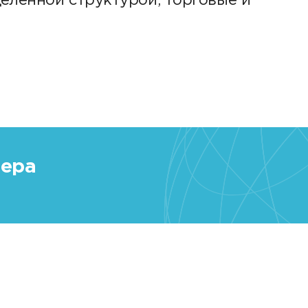
еленной структурой, торговые и
нера