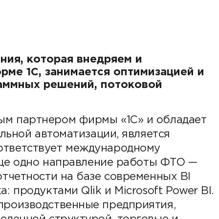
Партнеры
Партнерство с
DATAREON
Партнеры DATAREO
ния, которая внедряем и
ме 1С, занимается оптимизацией и
аммных решений, потоковой
ым партнером фирмы «1С» и обладает
альной автоматизации, является
ответствует международному
 Еще одно направление работы ФТО —
отчетности на базе современных BI
 продуктами Qlik и Microsoft Power BI.
производственные предприятия,