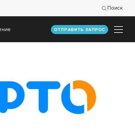
Поиск
ение
ОТПРАВИТЬ ЗАПРОС
Центр
экспертизы
к
Статьи
Документация
Книги DATAREON
Вебинары