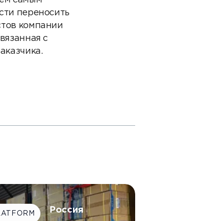
тем самым
сти переносить
стов компании
вязанная с
аказчика.
Россия
LATFORM