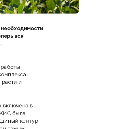
т необходимости
перь вся
.
т работы
комплекса
 расти и
а включена в
 КИС была
 Единый контур