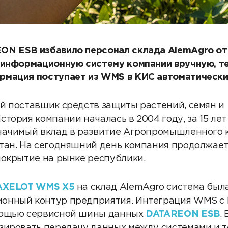
ON ESB избавило персонал склада AlemAgro о
 информационную систему компании вручную, те
рмация поступает из WMS в КИС автоматически
й поставщик средств защиты растений, семян и
тория компании началась в 2004 году, за 15 ле
начимый вклад в развитие Агропромышленного 
тан. На сегодняшний день компания продолжает
покрытие на рынке республики.
AXELOT WMS X5
на склад AlemAgro система был
онный контур предприятия. Интеграция WMS с
мощью сервисной шины данных
DATAREON ESB
.