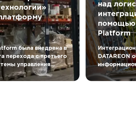
над логи
ехнологии»
интеграц
платформу
помощью
N
Platform
tform была внедрена в
Интеграцион
а перехода с третьего
DATAREON о
стемы управления
информацион
) от AXELOT на пятое
единый цифр