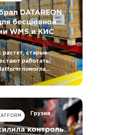
ыбрал DATAREON
 для бесшовной
ии WMS и КИС
 растет, старые
естают работать.
atform помогла
егрировать WMS с
мпании G.Lauf,
ки синхронизируя
жиме реального времени.
Грузия
LATFORM
силила контроль