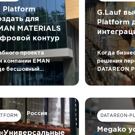
Platform
G.Lauf в
оздать для
Platform
EMAN MATERIALS
интеграц
фровой контур
Когда бизнес
абного проекта
решения пер
и компании EMAN
DATAREON Pl
де бесшовный
успешно инт
тур был создан с
двумя КИС ко
REON Platform.
автоматичес
данные в ре
Россия
ATFORM
DATAREON-P
Megako у
 «Универсальные