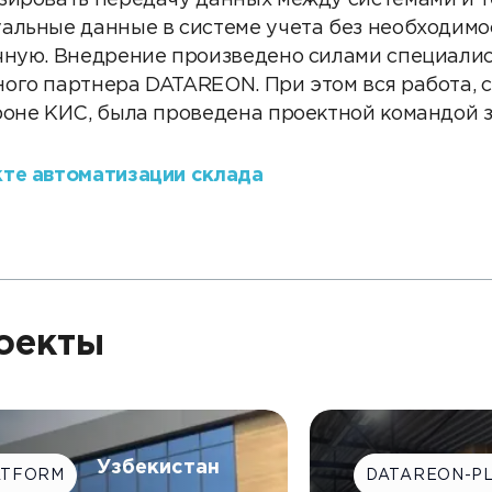
зировать передачу данных между системами и 
альные данные в системе учета без необходимо
чную. Внедрение произведено силами специали
ого партнера DATAREON. При этом вся работа, с
роне КИС, была проведена проектной командой з
те автоматизации склада
оекты
Узбекистан
ATFORM
DATAREON-P