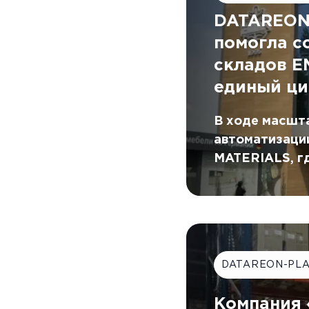
DATAREON 
помогла с
складов 
единый ци
В ходе масшт
автоматизаци
MATERIALS, г
цифровой кон
помощью DATA
DATAREON-PL
Компания