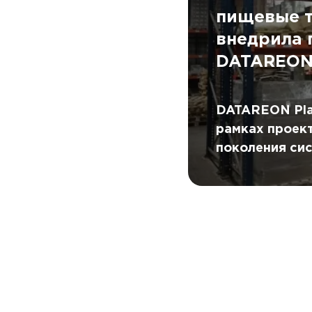
пищевые т
внедрила 
DATAREO
DATAREON Pla
рамках проект
поколения си
складом (WMS