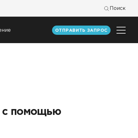
Поиск
ение
ОТПРАВИТЬ ЗАПРОС
Центр
экспертизы
к
Статьи
Документация
Книги DATAREON
Вебинары
 с помощью