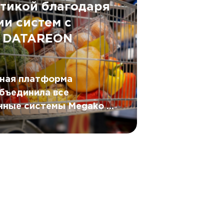
стикой благодаря
ии систем с
 DATAREON
ная платформа
бъединила все
ные системы Megako в
овой контур.