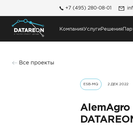
+7 (495) 280-08-01
in
Компания
Услуги
Решения
Пар
Компания
Решения
Все проекты
О компании
DATAREON Platform
Карьера
DATAREON ESB
Контакты
ESB-MQ
2 ДЕК 2022
Клиенты и проекты
AlemAgro
DATAREO