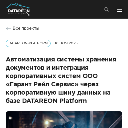
+7 (495) 280-08-01
Все проекты
info@datareon.ru
DATAREON-PLATFORM
10 НОЯ 2025
Компания
Центр экспертизы
Услуги
Автоматизация системы хранения
Пресс-центр
документов и интеграция
Решения
Импортозамещение
корпоративных систем ООО
Партнеры
«Гарант Рейл Сервис» через
Компания
корпоративную шину данных на
базе DATAREON Platform
О компании
Решения
Карьера
DATAREON Platform
Пресс-центр