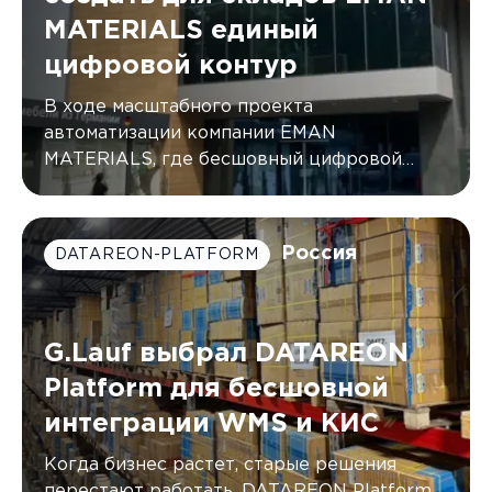
MATERIALS единый
цифровой контур
В ходе масштабного проекта
автоматизации компании EMAN
MATERIALS, где бесшовный цифровой
контур был создан с помощью DATAREON
Platform.
Россия
DATAREON-PLATFORM
G.Lauf выбрал DATAREON
Platform для бесшовной
интеграции WMS и КИС
Когда бизнес растет, старые решения
перестают работать. DATAREON Platform