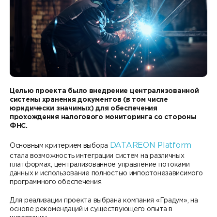
Контакты
DATAREON ESB
Новости
Услуги
Клиенты и проекты
Анонсы мероприятий
Образовательный марафон: ваш рывок к новым
Партнеры
знаниям
СМИ о нас
Партнерство с DATAREON
Центр экспертизы
Учебные курсы DATAREON
Целью проекта было внедрение централизованной
Партнеры DATAREON
системы хранения документов (в том числе
Техническая поддержка
Статьи
юридически значимых) для обеспечения
прохождения налогового мониторинга со стороны
Сертификация
ФНС.
Документация
DATAREON Platform
Старт с Вендором
Основным критерием выбора
Книги DATAREON
стала возможность интеграции систем на различных
платформах, централизованное управление потоками
Вебинары
данных и использование полностью импортонезависимого
программного обеспечения.
Для реализации проекта выбрана компания «Градум», на
основе рекомендаций и существующего опыта в