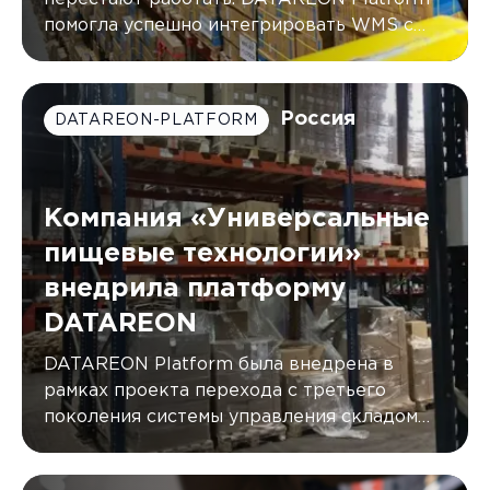
помогла успешно интегрировать WMS с
двумя КИС компании G.Lauf, автоматически
синхронизируя данные в режиме
реального времени.
Россия
DATAREON-PLATFORM
Компания «Универсальные
пищевые технологии»
внедрила платформу
DATAREON
DATAREON Platform была внедрена в
рамках проекта перехода с третьего
поколения системы управления складом
(WMS) от AXELOT на пятое