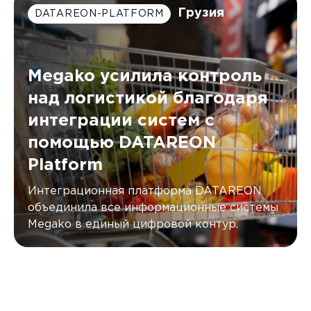
Грузия
DATAREON-PLATFORM
Megako усилила контроль
над логистикой благодаря
интеграции систем с
помощью DATAREON
Platform
Интеграционная платформа DATAREON
объединила все информационные системы
Megako в единый цифровой контур.