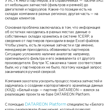
У ИСТК много партнеров, а в справочниках — тысячи SKU:
от небольших запчастей (фильтров и ремней) до
двигателей и гидроузлов. Какие-то позиции есть на
складах компании в разных регионах, другая часть — на
складах клиентов.
Основная проблема заключалась в том, что информация
об остатках находилась в разных местах: данные о
собственных складах хранились в системе 1С:ERP, а
сведения от партнеров приходили в виде Excel-файлов.
Чтобы узнать, есть ли нужные запчасти и где именно,
менеджерам приходилось обзванивать партнеров.
Ситуацию усложняло наличие аналогов: например,
оригинального фильтра и его эквивалента от другого
производителя. Внутри 1С заказчика такие соответствия
были, но у партнеров их не было, поэтому каждый запрос
заканчивался ручной сверкой.
Компания захотела ускорить процесс поиска запчастей и
задумалась о создании корпоративного хранилища данных
(КХД). «Белый код» — партнер DATAREON — взялся за
реализацию проекта на базе DATAREON Platform.
DATAREON Platform
С помощью
специалисты «Белого
кода» реализовали функционал, который позволят