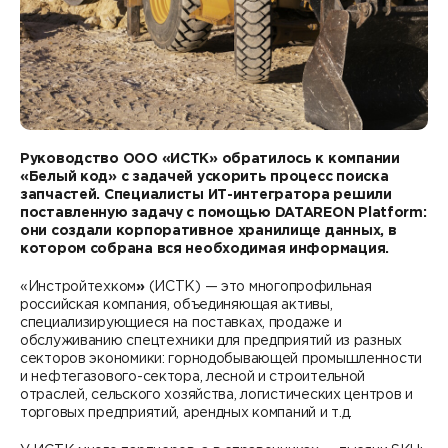
Контакты
DATAREON ESB
Новости
Услуги
Клиенты и проекты
Анонсы мероприятий
Образовательный марафон: ваш рывок к новым
Партнеры
знаниям
СМИ о нас
Партнерство с DATAREON
Руководство ООО «ИСТК» обратилось к компании
Центр экспертизы
Учебные курсы DATAREON
«Белый код» с задачей ускорить процесс поиска
запчастей. Специалисты ИТ-интегратора решили
Партнеры DATAREON
Техническая поддержка
поставленную задачу с помощью DATAREON Platform:
Статьи
они создали корпоративное хранилище данных, в
котором собрана вся необходимая информация.
Сертификация
Документация
«Инстройтехком
»
(ИСТК) — это многопрофильная
Старт с Вендором
российская компания, объединяющая активы,
Книги DATAREON
специализирующиеся на поставках, продаже и
обслуживанию спецтехники для предприятий из разных
Вебинары
секторов экономики: горнодобывающей промышленности
и нефтегазового-сектора, лесной и строительной
отраслей, сельского хозяйства, логистических центров и
торговых предприятий, арендных компаний и т.д.