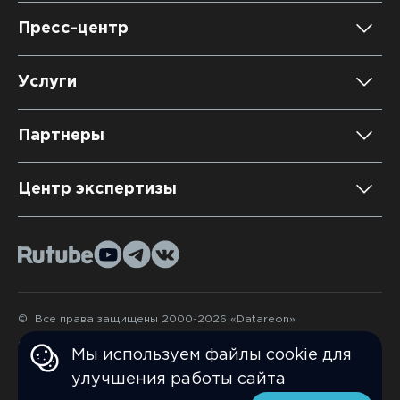
Карьера
DATAREON Platform
Пресс-центр
Контакты
DATAREON ESB
Новости
Услуги
Клиенты и проекты
Анонсы мероприятий
Образовательный марафон: ваш рывок к новым
Партнеры
знаниям
СМИ о нас
Партнерство с DATAREON
Центр экспертизы
Учебные курсы DATAREON
Партнеры DATAREON
Техническая поддержка
Статьи
Сертификация
Документация
Старт с Вендором
Книги DATAREON
© Все права защищены 2000-2026 «Datareon»
Политика конфидециальности
Вебинары
Мы используем файлы cookie для
Политика обработки персональных данных
улучшения работы сайта
Договор-оферта