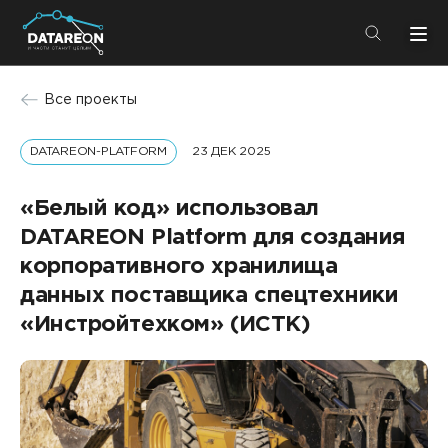
+7 (495) 280-08-01
Все проекты
info@datareon.ru
DATAREON-PLATFORM
23 ДЕК 2025
Компания
Центр экспертизы
Услуги
«Белый код» использовал
Пресс-центр
DATAREON Platform для создания
Решения
Импортозамещение
корпоративного хранилища
Партнеры
данных поставщика спецтехники
Компания
«Инстройтехком» (ИСТК)
О компании
Решения
Карьера
DATAREON Platform
Пресс-центр