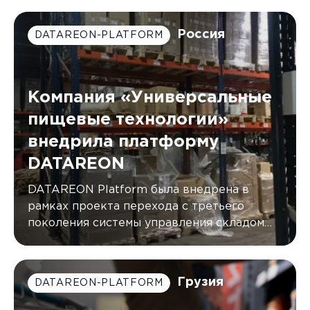
синхронизируя данные в режиме
реального времени.
Россия
DATAREON-PLATFORM
Компания «Универсальные
пищевые технологии»
внедрила платформу
DATAREON
DATAREON Platform была внедрена в
рамках проекта перехода с третьего
поколения системы управления складом
(WMS) от AXELOT на пятое
Грузия
DATAREON-PLATFORM