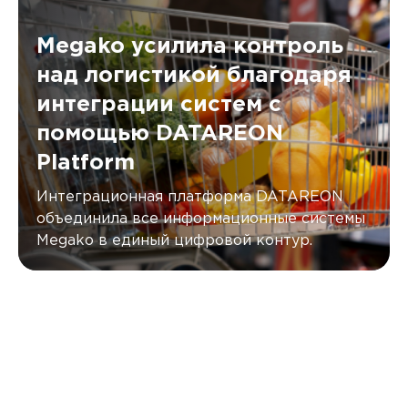
Megako усилила контроль
над логистикой благодаря
интеграции систем с
помощью DATAREON
Platform
Интеграционная платформа DATAREON
объединила все информационные системы
Megako в единый цифровой контур.