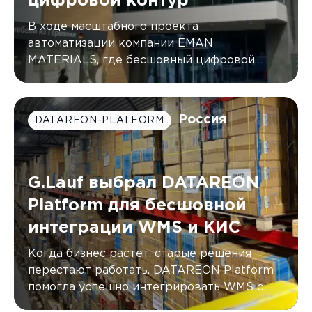
цифровой контур
В ходе масштабного проекта
автоматизации компании EMAN
MATERIALS, где бесшовный цифровой
контур был создан с помощью DATAREON
Platform.
Россия
DATAREON-PLATFORM
G.Lauf выбрал DATAREON
Platform для бесшовной
интеграции WMS и КИС
Когда бизнес растет, старые решения
перестают работать. DATAREON Platform
помогла успешно интегрировать WMS с
двумя КИС компании G.Lauf, автоматически