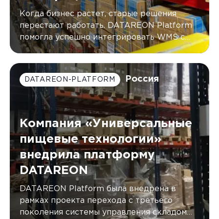
Когда бизнес растет, старые решения
перестают работать. DATAREON Platform
помогла успешно интегрировать WMS с
двумя КИС компании G.Lauf, автоматически
синхронизируя данные в режиме
реального времени.
Россия
DATAREON-PLATFORM
Компания «Универсальные
пищевые технологии»
внедрила платформу
DATAREON
DATAREON Platform была внедрена в
рамках проекта перехода с третьего
поколения системы управления складом