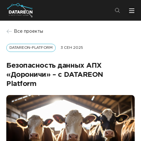
+7 (495) 280-08-01
Все проекты
info@datareon.ru
DATAREON-PLATFORM
3 СЕН 2025
Компания
Центр экспертизы
Услуги
Безопасность данных АПХ
Пресс-центр
«Дороничи» – с DATAREON
Решения
Импортозамещение
Platform
Партнеры
Компания
О компании
Решения
Карьера
DATAREON Platform
Пресс-центр