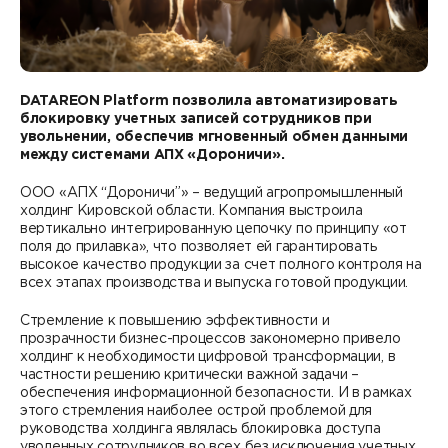
Контакты
DATAREON ESB
Новости
Услуги
Клиенты и проекты
Анонсы мероприятий
Образовательный марафон: ваш рывок к новым
DATAREON Platform позволила автоматизировать
Партнеры
блокировку учетных записей сотрудников при
знаниям
СМИ о нас
увольнении, обеспечив мгновенный обмен данными
между системами АПХ «Дороничи».
Партнерство с DATAREON
Центр экспертизы
Учебные курсы DATAREON
ООО «АПХ “Дороничи”» – ведущий агропромышленный
Партнеры DATAREON
холдинг Кировской области. Компания выстроила
Техническая поддержка
Статьи
вертикально интегрированную цепочку по принципу «от
поля до прилавка», что позволяет ей гарантировать
Сертификация
Документация
высокое качество продукции за счет полного контроля на
всех этапах производства и выпуска готовой продукции.
Старт с Вендором
Книги DATAREON
Стремление к повышению эффективности и
прозрачности бизнес-процессов закономерно привело
Вебинары
холдинг к необходимости цифровой трансформации, в
частности решению критически важной задачи –
обеспечения информационной безопасности. И в рамках
этого стремления наиболее острой проблемой для
руководства холдинга являлась блокировка доступа
уволенных сотрудников во всех без исключения учетных