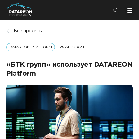
+7 (495) 280-08-01
Все проекты
info@datareon.ru
DATAREON-PLATFORM
25 АПР 2024
Компания
Центр экспертизы
Услуги
«БТК групп» использует DATAREON
Пресс-центр
Platform
Решения
Импортозамещение
Партнеры
Компания
О компании
Решения
Карьера
DATAREON Platform
Пресс-центр