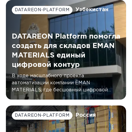
Узбекистан
DATAREON-PLATFORM
DATAREON Platform помогла
создать для складов EMAN
MATERIALS единый
цифровой контур
В ходе масштабного проекта
автоматизации компании EMAN
MATERIALS, где бесшовный цифровой
контур был создан с помощью DATAREON
Platform.
Россия
DATAREON-PLATFORM