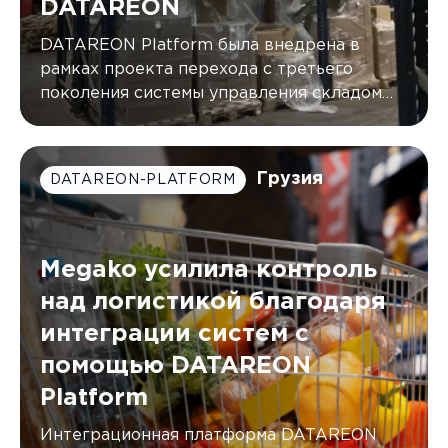
DATAREON
DATAREON Platform была внедрена в
рамках проекта перехода с третьего
поколения системы управления складом
(WMS) от AXELOT на пятое
Грузия
DATAREON-PLATFORM
Megako усилила контроль
над логистикой благодаря
интеграции систем с
помощью DATAREON
Platform
Интеграционная платформа DATAREON