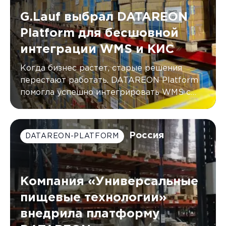
G.Lauf выбрал DATAREON
Platform для бесшовной
интеграции WMS и КИС
Когда бизнес растет, старые решения
перестают работать. DATAREON Platform
помогла успешно интегрировать WMS с
двумя КИС компании G.Lauf, автоматически
синхронизируя данные в режиме
реального времени.
Россия
DATAREON-PLATFORM
Компания «Универсальные
пищевые технологии»
внедрила платформу