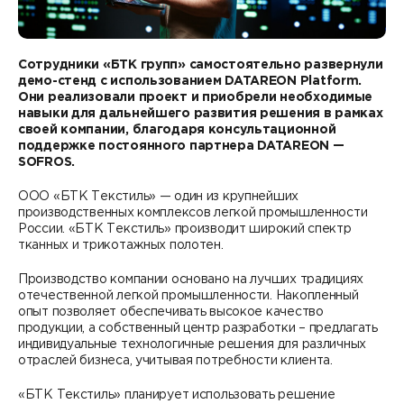
Контакты
DATAREON ESB
Новости
Услуги
Клиенты и проекты
Сотрудники «БТК групп» самостоятельно развернули
Анонсы мероприятий
демо-стенд с использованием DATAREON Platform.
Образовательный марафон: ваш рывок к новым
Партнеры
Они реализовали проект и приобрели необходимые
знаниям
навыки для дальнейшего развития решения в рамках
СМИ о нас
своей компании, благодаря консультационной
Партнерство с DATAREON
поддержке постоянного партнера DATAREON —
Центр экспертизы
Учебные курсы DATAREON
SOFROS.
Партнеры DATAREON
Техническая поддержка
Статьи
ООО «БТК Текстиль» — один из крупнейших
производственных комплексов легкой промышленности
России. «БТК Текстиль» производит широкий спектр
Сертификация
Документация
тканных и трикотажных полотен.
Старт с Вендором
Книги DATAREON
Производство компании основано на лучших традициях
отечественной легкой промышленности. Накопленный
опыт позволяет обеспечивать высокое качество
Вебинары
продукции, а собственный центр разработки – предлагать
индивидуальные технологичные решения для различных
отраслей бизнеса, учитывая потребности клиента.
«БТК Текстиль» планирует использовать решение