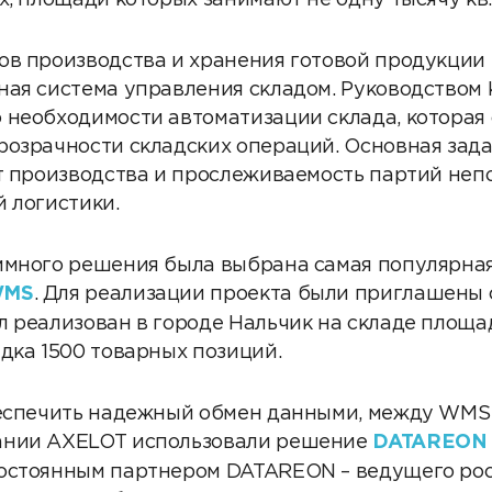
х, площади которых занимают не одну тысячу кв.
ов производства и хранения готовой продукции
ная система управления складом. Руководство
 необходимости автоматизации склада, которая
розрачности складских операций. Основная зада
ат производства и прослеживаемость партий неп
 логистики.
ммного решения была выбрана самая популярная
WMS
. Для реализации проекта были приглашены
 реализован в городе Нальчик на складе площадь
дка 1500 товарных позиций.
беспечить надежный обмен данными, между WMS
ании AXELOT использовали решение
DATAREON 
остоянным партнером DATAREON – ведущего ро