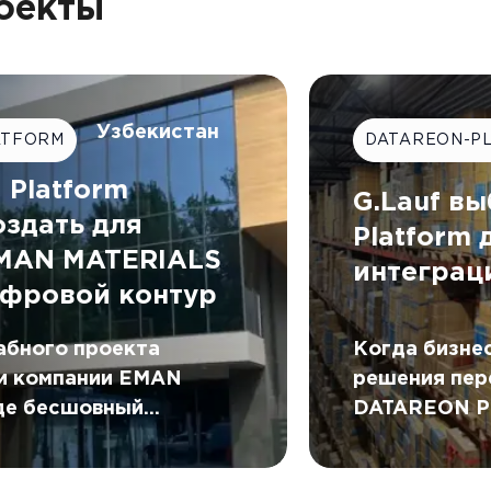
оекты
Узбекистан
ATFORM
DATAREON-P
Platform
G.Lauf в
оздать для
Platform
EMAN MATERIALS
интеграц
фровой контур
Когда бизнес
абного проекта
решения пер
и компании EMAN
DATAREON Pl
де бесшовный
успешно инт
тур был создан с
двумя КИС ко
REON Platform.