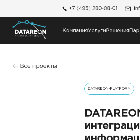
+7 (495) 280-08-01
in
Компания
Услуги
Решения
Пар
Компания
Решения
Все проекты
О компании
DATAREON Platform
Карьера
DATAREON ESB
Контакты
DATAREON-PLATFORM
Клиенты и проекты
DATAREON
интеграц
информац