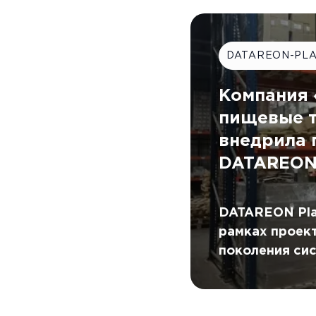
DATAREON-PL
Компания
пищевые т
внедрила 
DATAREO
DATAREON Pla
рамках проект
поколения си
складом (WMS