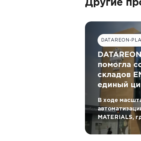
Другие пр
DATAREON-PL
DATAREON 
помогла с
складов 
единый ци
В ходе масшт
автоматизаци
MATERIALS, г
цифровой кон
помощью DATA