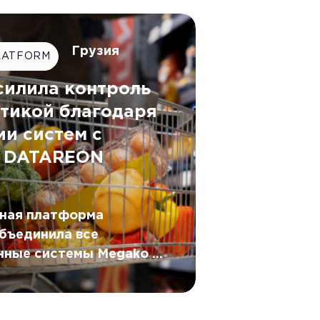
ки синхронизируя
жиме реального времени.
Грузия
LATFORM
силила контроль
стикой благодаря
ии систем с
 DATAREON
ная платформа
бъединила все
ные системы Megako в
овой контур.