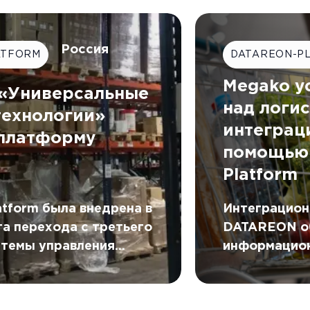
автоматичес
данные в ре
Россия
ATFORM
DATAREON-P
Megako у
 «Универсальные
над логи
ехнологии»
интеграц
платформу
помощью
N
Platform
tform была внедрена в
Интеграцион
а перехода с третьего
DATAREON о
стемы управления
информацион
) от AXELOT на пятое
единый цифр