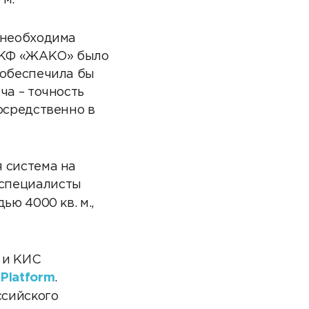
 м.
 необходима
м КФ «ЖАКО» было
 обеспечила бы
ча – точность
осредственно в
 система на
 специалисты
ю 4000 кв. м.,
 и КИС
Platform
.
ссийского