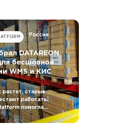
Россия
LATFORM
ыбрал DATAREON
 для бесшовной
ии WMS и КИС
 растет, старые
естают работать.
atform помогла
егрировать WMS с
мпании G.Lauf,