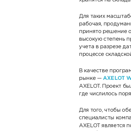
хранятся на склада
Для таких масштаб
рабочая, продуман
принято решение о
высокую степень п
учета в разрезе д
процессе складской
В качестве програ
рынке —
AXELOT 
AXELOT. Проект был
где числилось поря
Для того, чтобы о
специалисты комп
AXELOT является п