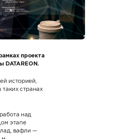
рамках проекта
мы DATAREON.
ей историей,
в таких странах
 работа над
дом этапе
елад, вафли —