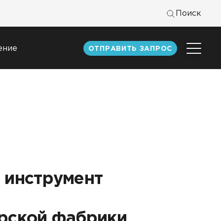
Поиск
ение
ОТПРАВИТЬ ЗАПРОС
Центр
экспертизы
к
Статьи
Документация
Книги DATAREON
Вебинары
 инструмент
рской фабрики