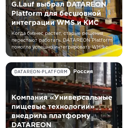
G.Lauf выбрал DATAREON
Platform для бесшовной
интеграции WMS и КИС
Когда бизнес растет, старые решения
перестают работать. DATAREON Platform
помогла успешно интегрировать WMS с
двумя КИС компании G.Lauf, автоматически
синхронизируя данные в режиме
реального времени.
Россия
DATAREON-PLATFORM
Компания «Универсальные
пищевые технологии»
внедрила платформу
DATAREON