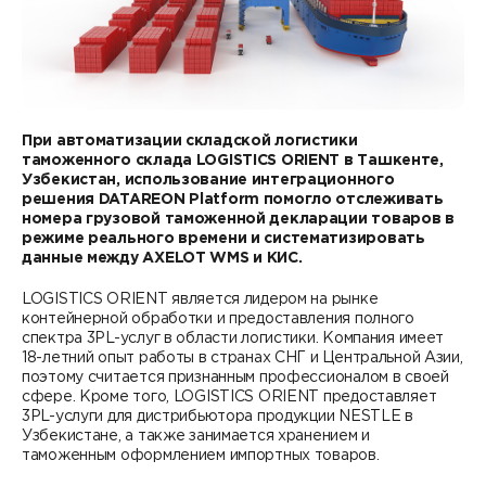
Контакты
DATAREON ESB
Новости
Услуги
Клиенты и проекты
Анонсы мероприятий
Образовательный марафон: ваш рывок к новым
Партнеры
знаниям
СМИ о нас
При автоматизации складской логистики
таможенного склада LOGISTICS ОRIENT в Ташкенте,
Партнерство с DATAREON
Центр экспертизы
Узбекистан, использование интеграционного
Учебные курсы DATAREON
решения DATAREON Platform помогло отслеживать
номера грузовой таможенной декларации товаров в
Партнеры DATAREON
Техническая поддержка
Статьи
режиме реального времени и систематизировать
данные между AXELOT WMS и КИС.
Сертификация
Документация
LOGISTICS ОRIENT является лидером на рынке
контейнерной обработки и предоставления полного
Старт с Вендором
Книги DATAREON
спектра 3PL-услуг в области логистики. Компания имеет
18-летний опыт работы в странах СНГ и Центральной Азии,
поэтому считается признанным профессионалом в своей
Вебинары
сфере. Кроме того, LOGISTICS ОRIENT предоставляет
3PL-услуги для дистрибьютора продукции NESTLE в
Узбекистане, а также занимается хранением и
таможенным оформлением импортных товаров.