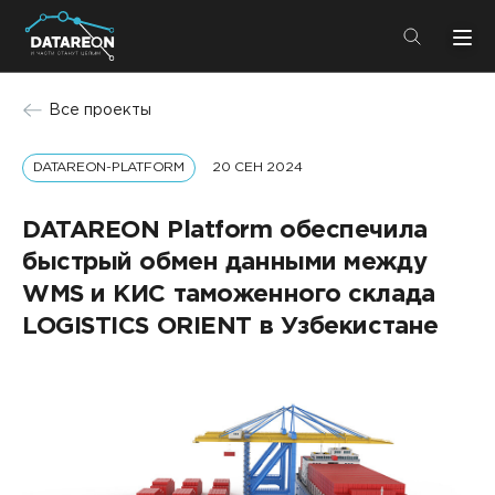
+7 (495) 280-08-01
Все проекты
info@datareon.ru
DATAREON-PLATFORM
20 СЕН 2024
Компания
Центр экспертизы
Услуги
DATAREON Platform обеспечила
Пресс-центр
быстрый обмен данными между
Решения
Импортозамещение
WMS и КИС таможенного склада
Партнеры
LOGISTICS ОRIENT в Узбекистане
Компания
О компании
Решения
Карьера
DATAREON Platform
Пресс-центр