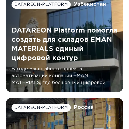
Узбекистан
DATAREON-PLATFORM
DATAREON Platform помогла
создать для складов EMAN
MATERIALS единый
цифровой контур
В ходе масштабного проекта
автоматизации компании EMAN
MATERIALS, где бесшовный цифровой
контур был создан с помощью DATAREON
Platform.
Россия
DATAREON-PLATFORM