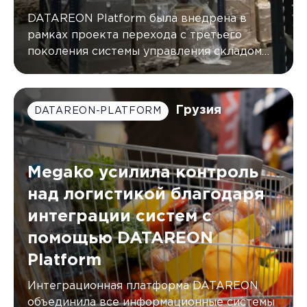
DATAREON Platform была внедрена в
рамках проекта перехода с третьего
поколения системы управления складом
(WMS) от AXELOT на пятое
Грузия
DATAREON-PLATFORM
Megako усилила контроль
над логистикой благодаря
интеграции систем с
помощью DATAREON
Platform
Интеграционная платформа DATAREON
объединила все информационные системы