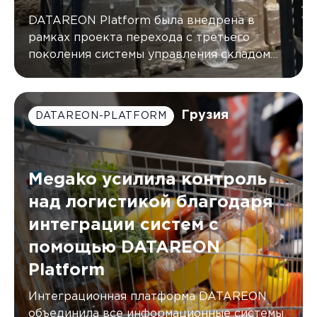
DATAREON Platform была внедрена в
рамках проекта перехода с третьего
поколения системы управления складом
(WMS) от AXELOT на пятое
Грузия
DATAREON-PLATFORM
Megako усилила контроль
над логистикой благодаря
интеграции систем с
помощью DATAREON
Platform
Интеграционная платформа DATAREON
объединила все информационные системы