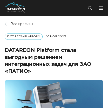
+7 (495) 280-08-01
Все проекты
info@datareon.ru
DATAREON-PLATFORM
10 НОЯ 2023
Компания
Центр экспертизы
Услуги
DATAREON Platform стала
Пресс-центр
выгодным решением
Решения
Импортозамещение
интеграционных задач для ЗАО
Партнеры
«ПАТИО»
Компания
О компании
Решения
Карьера
DATAREON Platform
Пресс-центр