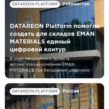
Узбекистан
DATAREON-PLATFORM
DATAREON Platform помогла
создать для складов EMAN
MATERIALS единый
цифровой контур
В ходе масштабного проекта
автоматизации компании EMAN
MATERIALS, где бесшовный цифровой
контур был создан с помощью DATAREON
Platform.
Россия
DATAREON-PLATFORM