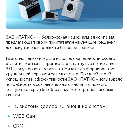
Контакты
DATAREON ESB
Новости
Услуги
Клиенты и проекты
Анонсы мероприятий
Образовательный марафон: ваш рывок к новым
Партнеры
знаниям
СМИ о нас
ЗАО «ПАТИО» — белорусская национальная компания,
предлагающая своим покупателям наилучшие решения
Партнерство с DATAREON
Центр экспертизы
для покупки электроники и бытовой техники.
Учебные курсы DATAREON
Партнеры DATAREON
Благодаря динамичности и последовательности своего
Техническая поддержка
Статьи
развития, компания прошла сложный путь от открытия в
1994 году первого магазина в Минске до формирования
Сертификация
крупнейшей торговой сети в стране. При всей своей
Документация
успешности и эффективности ЗАО «ПАТИО» испытывало
потребность в создании единого информационного
Старт с Вендором
Книги DATAREON
контура, который бы объединил много разноплановых
систем:
Вебинары
1С системы (более 70 внешних систем);
WEB Сайт;
CRM;