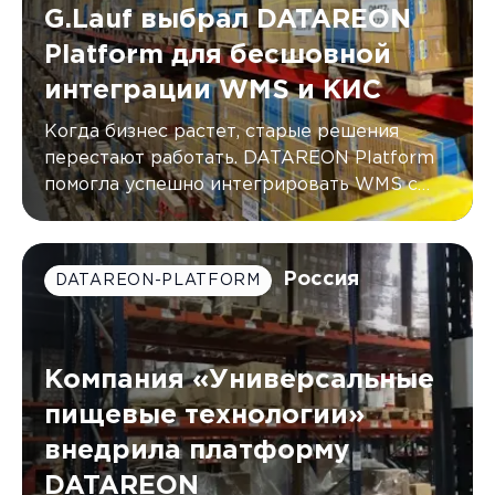
G.Lauf выбрал DATAREON
Platform для бесшовной
интеграции WMS и КИС
Когда бизнес растет, старые решения
перестают работать. DATAREON Platform
помогла успешно интегрировать WMS с
двумя КИС компании G.Lauf, автоматически
синхронизируя данные в режиме
реального времени.
Россия
DATAREON-PLATFORM
Компания «Универсальные
пищевые технологии»
внедрила платформу
DATAREON