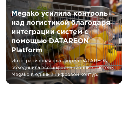
Megako усилила контроль
над логистикой благодаря
интеграции систем с
помощью DATAREON
Platform
Интеграционная платформа DATAREON
объединила все информационные системы
Megako в единый цифровой контур.