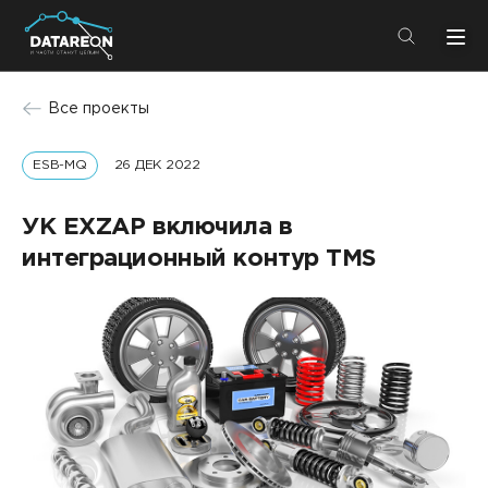
+7 (495) 280-08-01
Все проекты
info@datareon.ru
ESB-MQ
26 ДЕК 2022
Компания
Центр экспертизы
Услуги
УК EXZAP включила в
Пресс-центр
интеграционный контур TMS
Решения
Импортозамещение
Партнеры
Компания
О компании
Решения
Карьера
DATAREON Platform
Пресс-центр