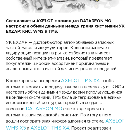
Контакты
DATAREON ESB
Новости
Услуги
Клиенты и проекты
Специалисты AXELOT с помощью DATAREON MQ
Анонсы мероприятий
настроили обмен данными между тремя системами УК
Образовательный марафон: ваш рывок к новым
Партнеры
EXZAP: КИС, WMS и TMS.
знаниям
СМИ о нас
УК EXZAP — дистрибьютор автомобильных запасных
Партнерство с DATAREON
Центр экспертизы
частей, масел и аккумуляторов. Компания занимает
Учебные курсы DATAREON
лидирующие позиции на рынке Узбекистана и имеет
собственный интернет-магазин, который предлагает
Партнеры DATAREON
Техническая поддержка
Статьи
покупателям широкий ассортимент оригинальных и
аналоговых автозапчастей для иномарок всех моделей.
Сертификация
Документация
AXELOT TMS X4
В ходе проекта внедрения
, чтобы
автоматизировать передачу заявок на перевозку из КИС и
Старт с Вендором
Книги DATAREON
настроить обмен данными между всеми использующимися
в компании системами, TMS была интегрирована в единый
Вебинары
информационный контур, который был создан с
DATAREON MQ
помощью
еще в ходе проекта
автоматизации складской логистики. По итогу в него
AXELOT
вошли корпоративная информационная система,
WMS X5
AXELOT TMS X4
и
. Проект реализован