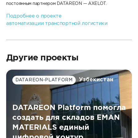
постоянным партнером DATAREON — AXELOT.
Подробнее о проекте
автоматизации транспортной логистики
Другие проекты
Узбекистан
DATAREON-PLATFORM
DATAREON Platform помогла
создать для складов EMAN
MATERIALS единый
цифровой контур