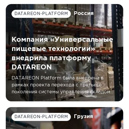
синхронизируя данные в режиме
реального времени.
Россия
DATAREON-PLATFORM
Компания «Универсальные
пищевые технологии»
внедрила платформу
DATAREON
DATAREON Platform была внедрена в
рамках проекта перехода с третьего
поколения системы управления складом
(WMS) от AXELOT на пятое
Грузия
DATAREON-PLATFORM