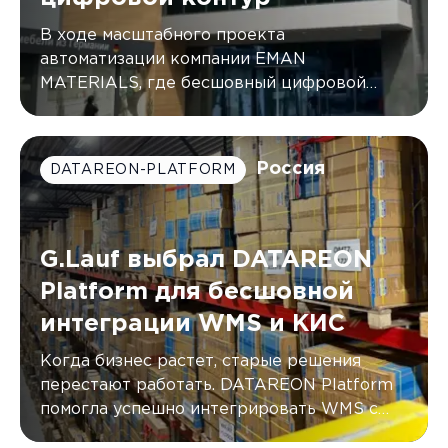
В ходе масштабного проекта
автоматизации компании EMAN
MATERIALS, где бесшовный цифровой
контур был создан с помощью DATAREON
Platform.
Россия
DATAREON-PLATFORM
G.Lauf выбрал DATAREON
Platform для бесшовной
интеграции WMS и КИС
Когда бизнес растет, старые решения
перестают работать. DATAREON Platform
помогла успешно интегрировать WMS с
двумя КИС компании G.Lauf, автоматически