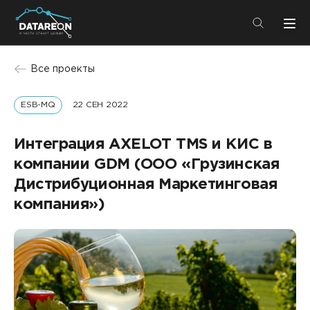
+7 (495) 280-08-01
Все проекты
info@datareon.ru
ESB-MQ
22 СЕН 2022
Компания
Центр экспертизы
Услуги
Интеграция AXELOT TMS и КИС в
Пресс-центр
компании GDM (ООО «Грузинская
Решения
Импортозамещение
Дистрибуционная Маркетинговая
Партнеры
компания»)
Компания
О компании
Решения
Карьера
DATAREON Platform
Пресс-центр