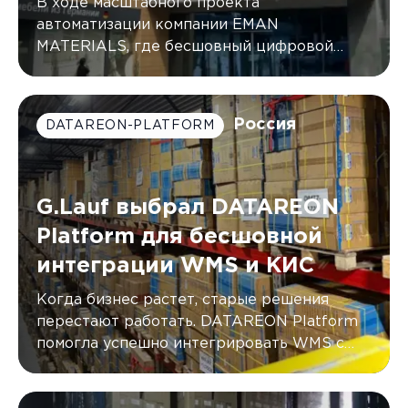
В ходе масштабного проекта
автоматизации компании EMAN
MATERIALS, где бесшовный цифровой
контур был создан с помощью DATAREON
Platform.
Россия
DATAREON-PLATFORM
G.Lauf выбрал DATAREON
Platform для бесшовной
интеграции WMS и КИС
Когда бизнес растет, старые решения
перестают работать. DATAREON Platform
помогла успешно интегрировать WMS с
двумя КИС компании G.Lauf, автоматически
синхронизируя данные в режиме