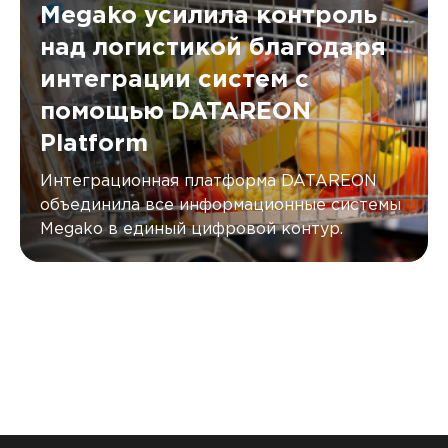
Megako усилила контроль
над логистикой благодаря
интеграции систем с
помощью DATAREON
Platform
Интеграционная платформа DATAREON
объединила все информационные системы
Megako в единый цифровой контур.