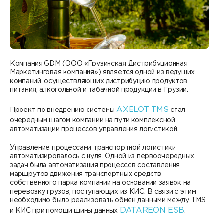
Контакты
DATAREON ESB
Новости
Услуги
Клиенты и проекты
Анонсы мероприятий
Образовательный марафон: ваш рывок к новым
Партнеры
знаниям
СМИ о нас
Компания GDM (ООО «Грузинская Дистрибуционная
Маркетинговая компания») является одной из ведущих
Партнерство с DATAREON
Центр экспертизы
компаний, осуществляющих дистрибуцию продуктов
Учебные курсы DATAREON
питания, алкогольной и табачной продукции в Грузии.
Партнеры DATAREON
Техническая поддержка
Статьи
AXELOT TMS
Проект по внедрению системы
стал
очередным шагом компании на пути комплексной
Сертификация
Документация
автоматизации процессов управления логистикой.
Старт с Вендором
Управление процессами транспортной логистики
Книги DATAREON
автоматизировалось с нуля. Одной из первоочередных
задач была автоматизация процессов составления
Вебинары
маршрутов движения транспортных средств
собственного парка компании на основании заявок на
перевозку грузов, поступающих из КИС. В связи с этим
необходимо было реализовать обмен данными между TMS
DATAREON ESB
и КИС при помощи шины данных
.