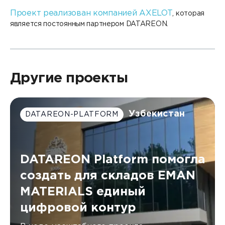
Проект реализован компанией AXELOT
, которая
является постоянным партнером DATAREON.
Другие проекты
Узбекистан
DATAREON-PLATFORM
DATAREON Platform помогла
создать для складов EMAN
MATERIALS единый
цифровой контур