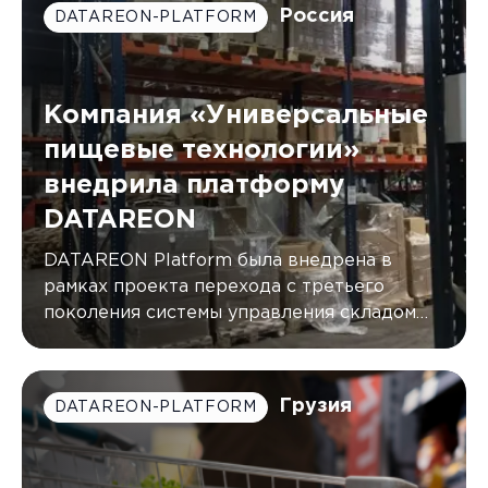
реального времени.
Россия
DATAREON-PLATFORM
Компания «Универсальные
пищевые технологии»
внедрила платформу
DATAREON
DATAREON Platform была внедрена в
рамках проекта перехода с третьего
поколения системы управления складом
(WMS) от AXELOT на пятое
Грузия
DATAREON-PLATFORM