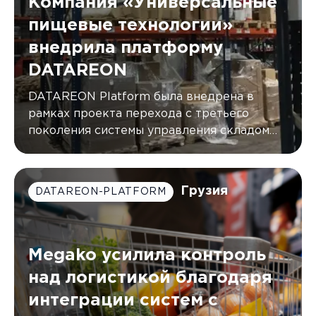
Компания «Универсальные
пищевые технологии»
внедрила платформу
DATAREON
DATAREON Platform была внедрена в
рамках проекта перехода с третьего
поколения системы управления складом
(WMS) от AXELOT на пятое
Грузия
DATAREON-PLATFORM
Megako усилила контроль
над логистикой благодаря
интеграции систем с