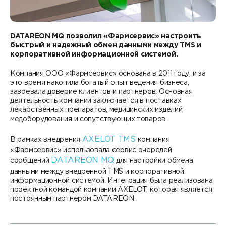
Контакты
DATAREON ESB
Новости
Услуги
Клиенты и проекты
DATAREON MQ позволил «Фармсервис» настроить
Анонсы мероприятий
быстрый и надежный обмен данными между TMS и
Образовательный марафон: ваш рывок к новым
Партнеры
корпоративной информационной системой.
знаниям
СМИ о нас
Компания ООО «Фармсервис» основана в 2011 году, и за
Партнерство с DATAREON
Центр экспертизы
это время накопила богатый опыт ведения бизнеса,
Учебные курсы DATAREON
завоевала доверие клиентов и партнеров. Основная
деятельность компании заключается в поставках
Партнеры DATAREON
Техническая поддержка
Статьи
лекарственных препаратов, медицинских изделий,
медоборудования и сопутствующих товаров.
Сертификация
Документация
AXELOT TMS
В рамках внедрения
компания
«Фармсервис» использовала сервис очередей
Старт с Вендором
Книги DATAREON
DATAREON MQ
сообщений
для настройки обмена
данными между внедренной TMS и корпоративной
Вебинары
информационной системой. Интеграция была реализована
проектной командой компании AXELOT, которая является
постоянным партнером DATAREON.