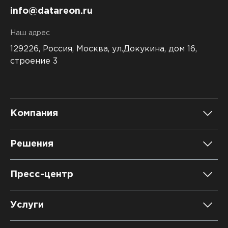
info@datareon.ru
Наш адрес
129226, Россия,
Москва, ул.Докукина, дом 16,
строение 3
Компания
О компании
Решения
Карьера
DATAREON Platform
Пресс-центр
Контакты
DATAREON ESB
Новости
Услуги
Клиенты и проекты
Анонсы мероприятий