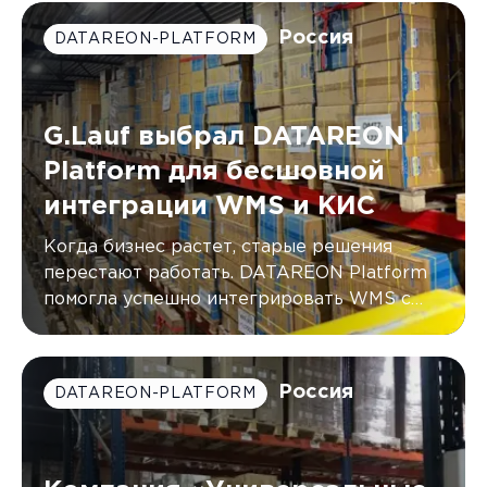
Россия
DATAREON-PLATFORM
G.Lauf выбрал DATAREON
Platform для бесшовной
интеграции WMS и КИС
Когда бизнес растет, старые решения
перестают работать. DATAREON Platform
помогла успешно интегрировать WMS с
двумя КИС компании G.Lauf, автоматически
синхронизируя данные в режиме
реального времени.
Россия
DATAREON-PLATFORM