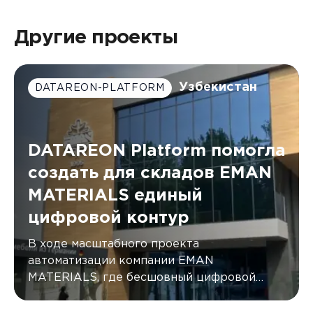
Другие проекты
Узбекистан
DATAREON-PLATFORM
DATAREON Platform помогла
создать для складов EMAN
MATERIALS единый
цифровой контур
В ходе масштабного проекта
автоматизации компании EMAN
MATERIALS, где бесшовный цифровой
контур был создан с помощью DATAREON
Platform.