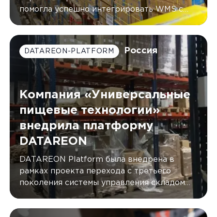
помогла успешно интегрировать WMS с
двумя КИС компании G.Lauf, автоматически
синхронизируя данные в режиме
реального времени.
Россия
DATAREON-PLATFORM
Компания «Универсальные
пищевые технологии»
внедрила платформу
DATAREON
DATAREON Platform была внедрена в
рамках проекта перехода с третьего
поколения системы управления складом
(WMS) от AXELOT на пятое