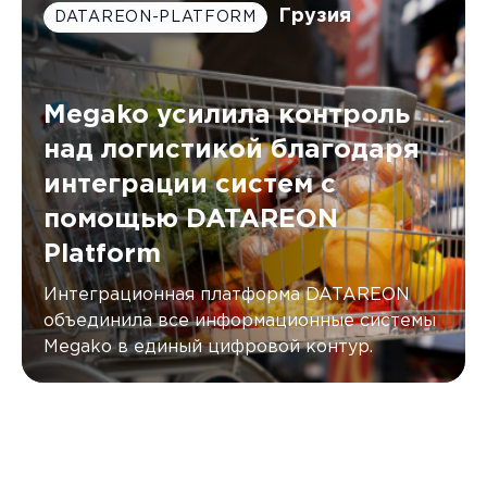
Грузия
DATAREON-PLATFORM
Megako усилила контроль
над логистикой благодаря
интеграции систем с
помощью DATAREON
Platform
Интеграционная платформа DATAREON
объединила все информационные системы
Megako в единый цифровой контур.