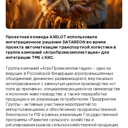
Контакты
DATAREON ESB
Новости
Услуги
Клиенты и проекты
Анонсы мероприятий
Образовательный марафон: ваш рывок к новым
Партнеры
знаниям
СМИ о нас
Проектная команда
AXELOT использовала
интеграционное решение
DATAREON во время
Партнерство с DATAREON
Центр экспертизы
проекта автоматизации транспортной логистики в
Учебные курсы DATAREON
группе компаний «АгроПромкомплектация» для
интеграции
TMS с КИС.
Партнеры DATAREON
Техническая поддержка
Статьи
Группа компаний «АгроПромкомплектация» – одно из
Сертификация
ведущих в Российской Федерации агропромышленных
Документация
объединений, динамично развивающееся, вертикально
интегрированное с замкнутым циклом производства «от
Старт с Вендором
Книги DATAREON
поля до прилавка», специализирующееся на свиноводстве
и молочном животноводстве, а также переработке
продукции и ее реализации потребителям. Предприятия
Вебинары
Группы – активные участники мероприятий по
импортозамещению и обеспечению продовольственной
безопасности РФ в рамках реализации Государственной
программы «Развитие сельского хозяйства и
регулирования рынков сельскохозяйственной продукции,