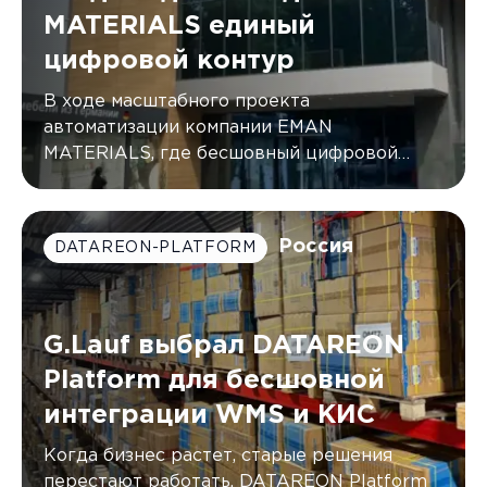
MATERIALS единый
цифровой контур
В ходе масштабного проекта
автоматизации компании EMAN
MATERIALS, где бесшовный цифровой
контур был создан с помощью DATAREON
Platform.
Россия
DATAREON-PLATFORM
G.Lauf выбрал DATAREON
Platform для бесшовной
интеграции WMS и КИС
Когда бизнес растет, старые решения
перестают работать. DATAREON Platform