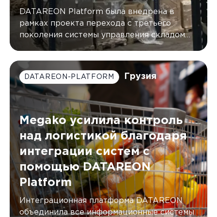
DATAREON Platform была внедрена в
рамках проекта перехода с третьего
поколения системы управления складом
(WMS) от AXELOT на пятое
Грузия
DATAREON-PLATFORM
Megako усилила контроль
над логистикой благодаря
интеграции систем с
помощью DATAREON
Platform
Интеграционная платформа DATAREON
объединила все информационные системы