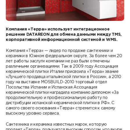
Контакты
DATAREON ESB
Новости
Услуги
Клиенты и проекты
Анонсы мероприятий
Образовательный марафон: ваш рывок к новым
Компания «Терра» использует интеграционное
Партнеры
решение
DATAREON для обмена данными между
TMS,
знаниям
СМИ о нас
корпоративной информационной системой и
WMS.
Партнерство с DATAREON
Центр экспертизы
Учебные курсы DATAREON
Компания «Терра» — лидер по продаже сантехники и
керамики в Южном федеральном округе. За более чем 20
Партнеры DATAREON
лет работы заслуги компании не раз были отмечены
Техническая поддержка
Статьи
различными организациями. Так в 2009 году Ассоциация
керамической плитки Италии присвоила «Терра» звание
Сертификация
Документация
«Лучшего продавца итальянской плитки в России», а 2010
году на выставке MOSBUILD-2010 торговый отдел
Старт с Вендором
Посольства Испании и Испанская Ассоциация
Книги DATAREON
керамической плитки наградила компанию дипломом «За
продолжительную и профессиональную работу по
Вебинары
дистрибуции испанской керамической плитки в РФ». С
самого своего основания «Терра» стремится к самому
высокому уровню сервиса.
Сантехника и керамика известных марок, которую
продает «Терра», пользуется высоким спросом, что вкупе