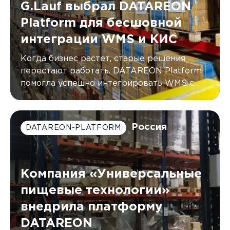
G.Lauf выбрал DATAREON
Platform для бесшовной
интеграции WMS и КИС
Когда бизнес растет, старые решения
перестают работать. DATAREON Platform
помогла успешно интегрировать WMS с
двумя КИС компании G.Lauf, автоматически
синхронизируя данные в режиме
реального времени.
Россия
DATAREON-PLATFORM
Компания «Универсальные
пищевые технологии»
внедрила платформу
DATAREON