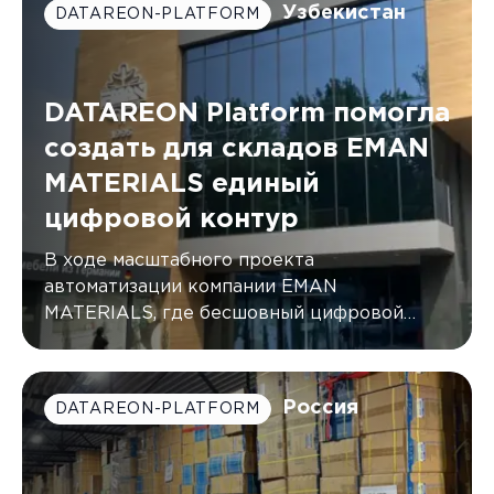
Узбекистан
DATAREON-PLATFORM
DATAREON Platform помогла
создать для складов EMAN
MATERIALS единый
цифровой контур
В ходе масштабного проекта
автоматизации компании EMAN
MATERIALS, где бесшовный цифровой
контур был создан с помощью DATAREON
Platform.
Россия
DATAREON-PLATFORM