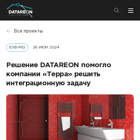
+7 (495) 280-08-01
Все проекты
info@datareon.ru
ESB-MQ
26 ИЮН 2024
Компания
Центр экспертизы
Услуги
Решение DATAREON помогло
Пресс-центр
компании «Терра» решить
Решения
Импортозамещение
интеграционную задачу
Партнеры
Компания
О компании
Решения
Карьера
DATAREON Platform
Пресс-центр