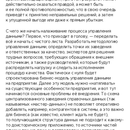
действительно оказаться правдой, а может быть
и ее полной противоположностью, что в свою очередь
приведёт к принятию неправильных решений, а затем
к упущенной выгоде или даже к прямым убыткам.
С чего же начать налаживание процесса управления
данными? Первое, что приходит в голову, — переделать
всё и начать с чистого листа. Разработать методологию
управления данными, определить точки их заведения
и ответственных за качество, экспертов для решения
трудных вопросов, требующих обращения к внешним
источникам, а также руководителей, которые будут
распределять нагрузку и следить за исполнением
процедур качества. Фактически с нуля будет
спроектирована бизнес-модель управления данными
на предприятии. Далее эту модель нужно «натягивать»
на существующие особенности предприятия, и вот тут
начинаются основные проблемы её внедрения. То схема
централизованного заведения справочных данных (так
называемых «мастер-данных») не позволяет оперативно
добавлять, например, контрагентов в системы, а это важно
для бизнеса (как известно, клиент ждать не будет),
то получающаяся структура данных не подходит к какому-
то доисторическому приложению, то источники частей