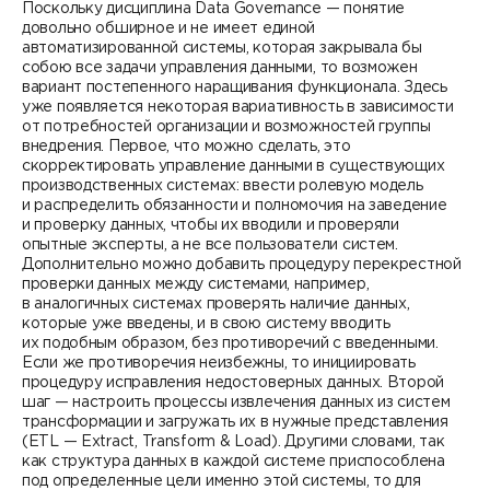
Поскольку дисциплина Data Governance — понятие
довольно обширное и не имеет единой
автоматизированной системы, которая закрывала бы
собою все задачи управления данными, то возможен
вариант постепенного наращивания функционала. Здесь
уже появляется некоторая вариативность в зависимости
от потребностей организации и возможностей группы
внедрения. Первое, что можно сделать, это
скорректировать управление данными в существующих
производственных системах: ввести ролевую модель
и распределить обязанности и полномочия на заведение
и проверку данных, чтобы их вводили и проверяли
опытные эксперты, а не все пользователи систем.
Дополнительно можно добавить процедуру перекрестной
проверки данных между системами, например,
в аналогичных системах проверять наличие данных,
которые уже введены, и в свою систему вводить
их подобным образом, без противоречий с введенными.
Если же противоречия неизбежны, то инициировать
процедуру исправления недостоверных данных. Второй
шаг — настроить процессы извлечения данных из систем
трансформации и загружать их в нужные представления
(ETL — Extract, Transform & Load). Другими словами, так
как структура данных в каждой системе приспособлена
под определенные цели именно этой системы, то для