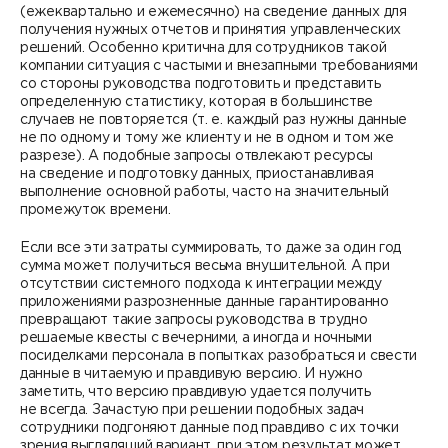
(ежеквартально и ежемесячно) на сведение данных для
получения нужных отчетов и принятия управленческих
решений. Особенно критична для сотрудников такой
компании ситуация с частыми и внезапными требованиями
со стороны руководства подготовить и представить
определенную статистику, которая в большинстве
случаев не повторяется (т. е. каждый раз нужны данные
не по одному и тому же клиенту и не в одном и том же
разрезе). А подобные запросы отвлекают ресурсы
на сведение и подготовку данных, приостанавливая
выполнение основной работы, часто на значительный
промежуток времени.
Если все эти затраты суммировать, то даже за один год
сумма может получиться весьма внушительной. А при
отсутствии системного подхода к интеграции между
приложениями разрозненные данные гарантированно
превращают такие запросы руководства в трудно
решаемые квесты с вечерними, а иногда и ночными
посиделками персонала в попытках разобраться и свести
данные в читаемую и правдивую версию. И нужно
заметить, что версию правдивую удается получить
не всегда. Зачастую при решении подобных задач
сотрудники подгоняют данные под правдиво с их точки
зрения выглядящий вариант, при этом результат может