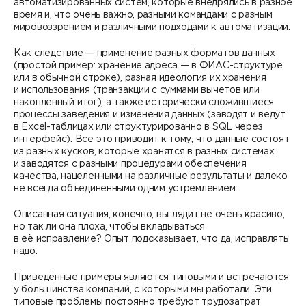
автоматизированных систем, которые внедрялись в разное
время и, что очень важно, разными командами с разным
мировоззрением и различными подходами к автоматизации.
Как следствие — применение разных форматов данных
(простой пример: хранение адреса — в ФИАС-структуре
или в обычной строке), разная идеология их хранения
и использования (транзакции с суммами вычетов или
накопленный итог), а также исторически сложившиеся
процессы заведения и изменения данных (заводят и ведут
в Excel-таблицах или структурированно в SQL через
интерфейс). Все это приводит к тому, что данные состоят
из разных кусков, которые хранятся в разных системах
и заводятся с разными процедурами обеспечения
качества, нацеленными на различные результаты и далеко
не всегда объединенными одним устремлением…
Описанная ситуация, конечно, выглядит не очень красиво,
но так ли она плоха, чтобы вкладываться
в её исправление? Опыт подсказывает, что да, исправлять
надо.
Приведённые примеры являются типовыми и встречаются
у большинства компаний, с которыми мы работали. Эти
типовые проблемы постоянно требуют трудозатрат