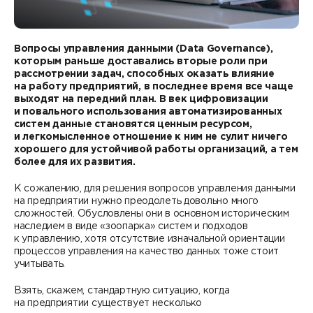
Контакты
DATAREON ESB
Новости
Услуги
Клиенты и проекты
Вопросы управления данными (Data Governance),
Анонсы мероприятий
которым раньше доставались вторые роли при
Образовательный марафон: ваш рывок к новым
Партнеры
рассмотрении задач, способных оказать влияние
знаниям
на работу предприятий, в последнее время все чаще
СМИ о нас
выходят на передний план. В век цифровизации
Партнерство с DATAREON
и повального использования автоматизированных
Центр экспертизы
Учебные курсы DATAREON
систем данные становятся ценным ресурсом,
и легкомысленное отношение к ним не сулит ничего
Партнеры DATAREON
Техническая поддержка
хорошего для устойчивой работы организаций, а тем
Статьи
более для их развития.
Сертификация
Документация
К сожалению, для решения вопросов управления данными
на предприятии нужно преодолеть довольно много
Старт с Вендором
Книги DATAREON
сложностей. Обусловлены они в основном историческим
наследием в виде «зоопарка» систем и подходов
к управлению, хотя отсутствие изначальной ориентации
Вебинары
процессов управления на качество данных тоже стоит
учитывать.
Взять, скажем, стандартную ситуацию, когда
на предприятии существует несколько