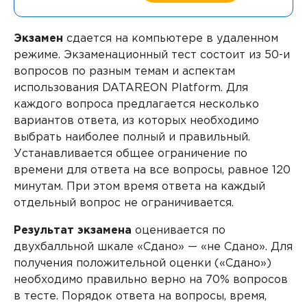
Контакты
DATAREON ESB
Новости
Услуги
Клиенты и проекты
Экзамен
сдается на компьютере в удаленном
режиме. Экзаменационный тест состоит из 50-и
Анонсы мероприятий
Образовательный марафон: ваш рывок к новым
вопросов по разным темам и аспектам
Партнеры
знаниям
использования DATAREON Platform. Для
СМИ о нас
каждого вопроса предлагается несколько
Партнерство с DATAREON
Центр экспертизы
Учебные курсы DATAREON
вариантов ответа, из которых необходимо
выбрать наиболее полный и правильный.
Партнеры DATAREON
Техническая поддержка
Статьи
Устанавливается общее ограничение по
времени для ответа на все вопросы, равное 120
Сертификация
Документация
минутам. При этом время ответа на каждый
отдельный вопрос не ограничивается.
Старт с Вендором
Книги DATAREON
Результат экзамена
оценивается по
Вебинары
двухбалльной шкале «Сдано» — «не Сдано». Для
получения положительной оценки («Сдано»)
необходимо правильно верно на 70% вопросов
в тесте. Порядок ответа на вопросы, время,