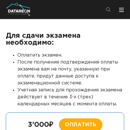
+7 (495) 280-08-01
info@datareon.ru
Для сдачи экзамена
необходимо:
Компания
Центр экспертизы
Оплатить экзамен.
Услуги
После получения подтверждения оплаты
Пресс-центр
экзамена вам на почту, указанную при
Решения
Импортозамещение
оплате, придут данные доступа к
Партнеры
экзаменационной системе.
Учетная запись для прохождения экзамена
Компания
действует в течение 3-х (трех)
календарных месяцев с момента оплаты.
О компании
Решения
Карьера
3'000₽
ОПЛАТИТЬ
DATAREON Platform
Пресс-центр