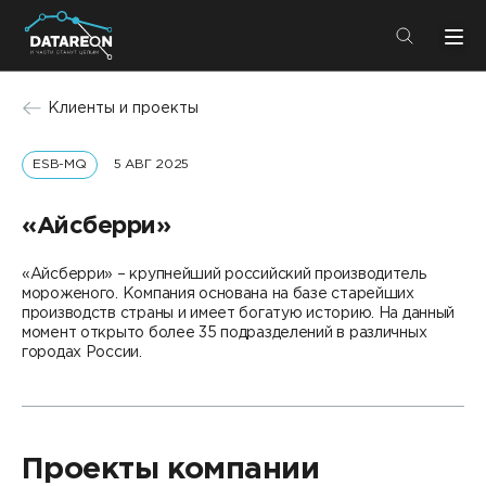
+7 (495) 280-08-01
Клиенты и проекты
info@datareon.ru
ESB-MQ
5 АВГ 2025
Компания
Центр экспертизы
Услуги
«Айсберри»
Пресс-центр
Решения
«Айсберри» – крупнейший российский производитель
Импортозамещение
мороженого. Компания основана на базе старейших
Партнеры
производств страны и имеет богатую историю. На данный
момент открыто более 35 подразделений в различных
Компания
городах России.
О компании
Решения
Карьера
Проекты компании
DATAREON Platform
Пресс-центр