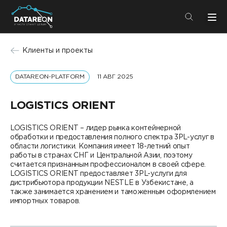
+7 (495) 280-08-01
Клиенты и проекты
info@datareon.ru
DATAREON-PLATFORM
11 АВГ 2025
Компания
Центр экспертизы
Услуги
LOGISTICS ОRIENT
Пресс-центр
Решения
LOGISTICS ОRIENT – лидер рынка контейнерной
Импортозамещение
обработки и предоставления полного спектра 3PL-услуг в
Партнеры
области логистики. Компания имеет 18-летний опыт
работы в странах СНГ и Центральной Азии, поэтому
Компания
считается признанным профессионалом в своей сфере.
LOGISTICS ОRIENT предоставляет 3PL-услуги для
дистрибьютора продукции NESTLE в Узбекистане, а
О компании
Решения
также занимается хранением и таможенным оформлением
импортных товаров.
Карьера
DATAREON Platform
Пресс-центр