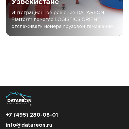
Узбекистане
Интеграционное решение DATAREON
Platform помогло LOGISTICS ОRIENT
отслеживать номера грузовой таможенной
декларации товаров в режиме реального
времени и систематизировать данные
между AXELOT WMS и КИС
+7 (495) 280-08-01
info@datareon.ru