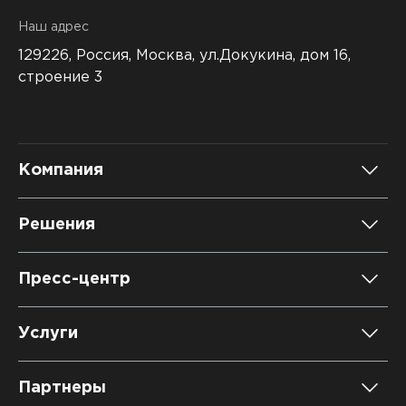
Наш адрес
129226, Россия,
Москва, ул.Докукина, дом 16,
строение 3
Компания
О компании
Решения
Карьера
DATAREON Platform
Пресс-центр
Контакты
DATAREON ESB
Новости
Услуги
Клиенты и проекты
Анонсы мероприятий
Образовательный марафон: ваш рывок к новым
Партнеры
знаниям