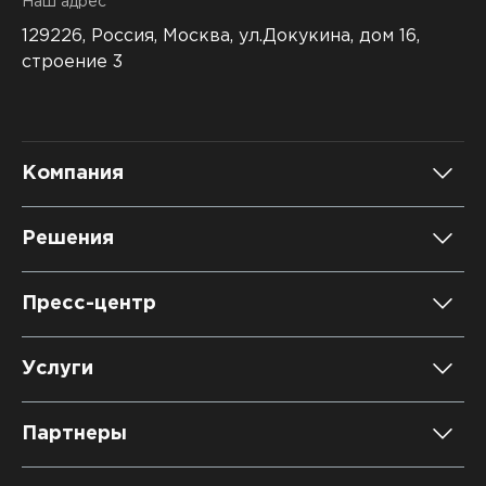
Наш адрес
129226, Россия,
Москва, ул.Докукина, дом 16,
строение 3
Компания
О компании
Решения
Карьера
DATAREON Platform
Пресс-центр
Контакты
DATAREON ESB
Новости
Услуги
Клиенты и проекты
Анонсы мероприятий
Образовательный марафон: ваш рывок к новым
Партнеры
знаниям
СМИ о нас