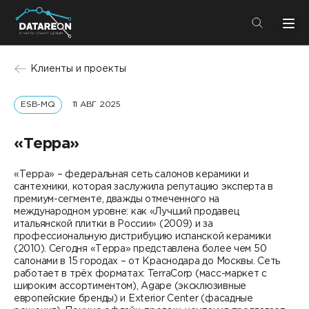
+7 (495) 280-08-01
Клиенты и проекты
info@datareon.ru
ESB-MQ
11 АВГ 2025
Компания
Центр экспертизы
Услуги
«Терра»
Пресс-центр
Решения
«Терра» – федеральная сеть салонов керамики и
Импортозамещение
сантехники, которая заслужила репутацию эксперта в
Партнеры
премиум-сегменте, дважды отмеченного на
международном уровне: как «Лучший продавец
Компания
итальянской плитки в России» (2009) и за
профессиональную дистрибуцию испанской керамики
(2010). Сегодня «Терра» представлена более чем 50
О компании
Решения
салонами в 15 городах – от Краснодара до Москвы. Сеть
работает в трёх форматах: TerraCorp (масс-маркет с
Карьера
широким ассортиментом), Agape (эксклюзивные
DATAREON Platform
европейские бренды) и Exterior Center (фасадные
Пресс-центр